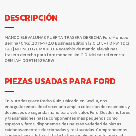
DESCRIPCIÓN
MANDO ELEVALUNAS PUERTA TRASERA DERECHA Ford Mondeo
Berlina (CNG)(2014->) 2.0 Business Edition [2,0 Ltr. - 110 kW TDCi
CAT] NO INCLUYE MARCO. Recambio de mando elevalunas
trasero derecho para ford mondeo lim. 2.0 tdci cat referencia
OEM IAM DG9T14529ABW
PIEZAS USADAS PARA FORD
En Autodesguace Pedro Ruiz, ubicado en Sevilla, nos
enorgullecemos de ofrecer una amplia colección de recambios y
despieces de segunda mano para vehículos Ford. Desde motores
y transmisiones hasta componentes más pequeños como
espejos y faros, disponemos de una gran variedad de piezas
cuidadosamente seleccionadas y restauradas. Comprendemos
la importancia de la calidad y la funcionalidad, por lo que cada