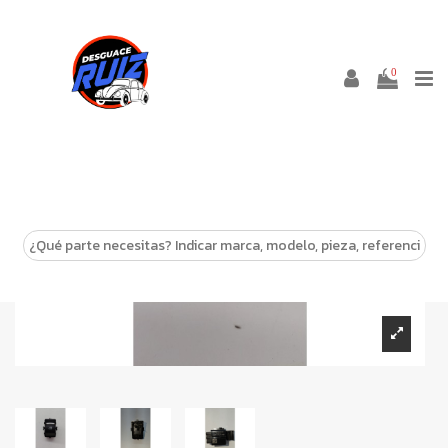
0
-10%