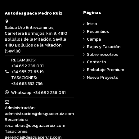
Páginas
Autodesguace Pedro Ruiz
Inicio
Salida Urb Entrecaminos,
Recambios
Carretera Bormujos, km 9, 41110
Campa
Bollullos de la Mitación, Sevilla
41110 Bollullos de la Mitación
Bajas y Tasación
(Sevilla)
Sobre nosotros
RECAMBIOS:
Contacto
+34 692 236 081
Embalaje Premium
+34 955 77 65 19
Nuevo Proyecto
TASACIONES:
+34 663 332 736
Whatsapp:
+34 692 236 081
Administración:
administracion@desguaceruiz.com
Recambios:
recambios@desguaceruiz.com
Tasaciones:
gerencia@desguaceruiz.com