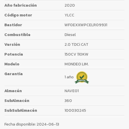
Año fabricación
2020
Código motor
YLCC
Bastidor
WF0EXXWPCELR09931
Combustible
Diesel
Versión
2.0 TDCi CAT
Potencia
150CV 110KW
Modelo
MONDEO LIM.
Garantia
1 año
Almacén
NAVE01
SubAlmacén
360
SubSubAlmacén
100030245
Fecha disponible:
2024-06-13