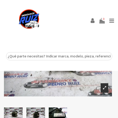
0
-10%