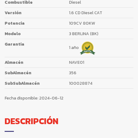
Combustible
Diesel
Versión
1.6 CD Diesel CAT
Potencia
109CV 80KW
Modelo
3 BERLINA (BK)
Garantia
1 año
Almacén
NAVE01
SubAlmacén
356
SubSubAlmacén
100028874
Fecha disponible:
2024-06-12
DESCRIPCIÓN