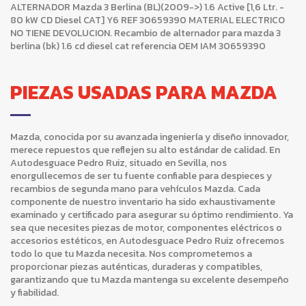
ALTERNADOR Mazda 3 Berlina (BL)(2009->) 1.6 Active [1,6 Ltr. -
80 kW CD Diesel CAT] Y6 REF 30659390 MATERIAL ELECTRICO
NO TIENE DEVOLUCION. Recambio de alternador para mazda 3
berlina (bk) 1.6 cd diesel cat referencia OEM IAM 30659390
PIEZAS USADAS PARA MAZDA
Mazda, conocida por su avanzada ingeniería y diseño innovador,
merece repuestos que reflejen su alto estándar de calidad. En
Autodesguace Pedro Ruiz, situado en Sevilla, nos
enorgullecemos de ser tu fuente confiable para despieces y
recambios de segunda mano para vehículos Mazda. Cada
componente de nuestro inventario ha sido exhaustivamente
examinado y certificado para asegurar su óptimo rendimiento. Ya
sea que necesites piezas de motor, componentes eléctricos o
accesorios estéticos, en Autodesguace Pedro Ruiz ofrecemos
todo lo que tu Mazda necesita. Nos comprometemos a
proporcionar piezas auténticas, duraderas y compatibles,
garantizando que tu Mazda mantenga su excelente desempeño
y fiabilidad.