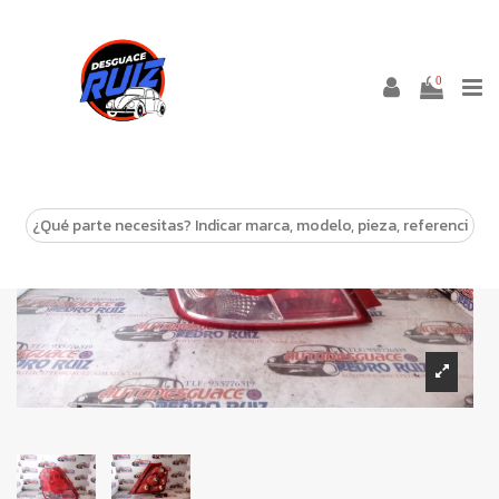
0
-10%