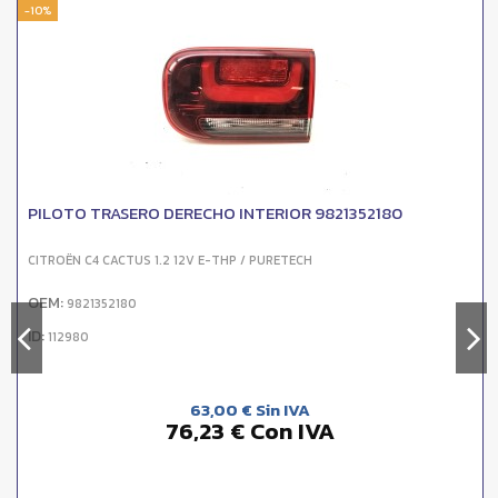
-10%
PILOTO TRASERO DERECHO INTERIOR 9821352180
CITROËN C4 CACTUS 1.2 12V E-THP / PURETECH
OEM:
9821352180
ID:
112980
63,00 € Sin IVA
76,23 € Con IVA