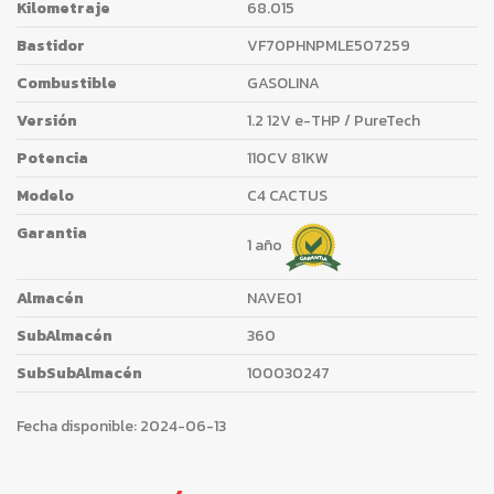
Kilometraje
68.015
Bastidor
VF70PHNPMLE507259
Combustible
GASOLINA
Versión
1.2 12V e-THP / PureTech
Potencia
110CV 81KW
Modelo
C4 CACTUS
Garantia
1 año
Almacén
NAVE01
SubAlmacén
360
SubSubAlmacén
100030247
Fecha disponible:
2024-06-13