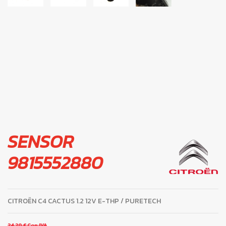
SENSOR
9815552880
CITROËN C4 CACTUS 1.2 12V E-THP / PURETECH
24,20 €
Con IVA