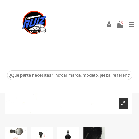
0
-10%