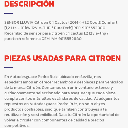
DESCRIPCIÓN
SENSOR LLUVIA Citroen C4 Cactus (2014->) 1.2 Cool&Comfort
[1,2 Ltr. - 81 kW 12V e-THP / PureTech] REF: 9815552880.
Recambio de sensor para citroën c4 cactus 1.2 12v e-thp /
puretech referencia OEM IAM 9815552880
PIEZAS USADAS PARA CITROEN
En Autodesguace Pedro Ruiz, ubicado en Sevilla, nos
especializamos en ofrecer recambios y despieces para vehículos
de la marca Citroën. Contamos con un inventario extenso y
cuidadosamente seleccionado para asegurar que cada pieza
cumpla con los más altos estándares de calidad. Al adquirir tus
repuestos en Autodesguace Pedro Ruiz, no solo eliges
productos confiables, sino que también contribuyes a la
reutilización y sostenibilidad. Da a tu Citroën la oportunidad de
volver a circular con componentes de calidad a precios
competitivos.