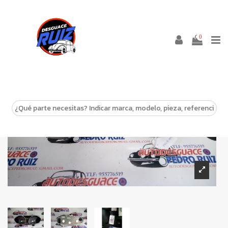
0
-10%