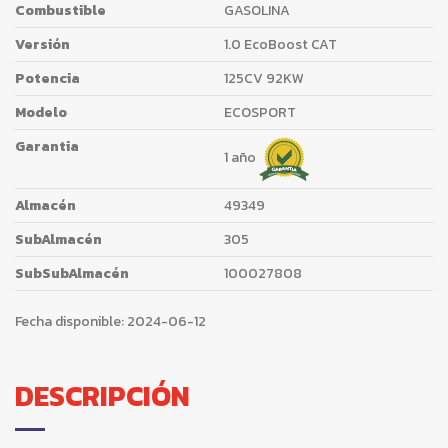
Combustible
GASOLINA
Versión
1.0 EcoBoost CAT
Potencia
125CV 92KW
Modelo
ECOSPORT
Garantia
1 año
Almacén
49349
SubAlmacén
305
SubSubAlmacén
100027808
Fecha disponible:
2024-06-12
DESCRIPCIÓN