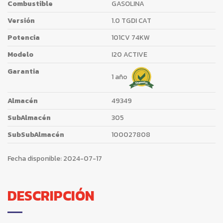
Combustible
GASOLINA
Versión
1.0 TGDI CAT
Potencia
101CV 74KW
Modelo
I20 ACTIVE
Garantia
1 año
Almacén
49349
SubAlmacén
305
SubSubAlmacén
100027808
Fecha disponible:
2024-07-17
DESCRIPCIÓN