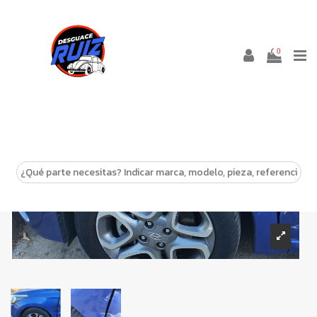
0
-10%