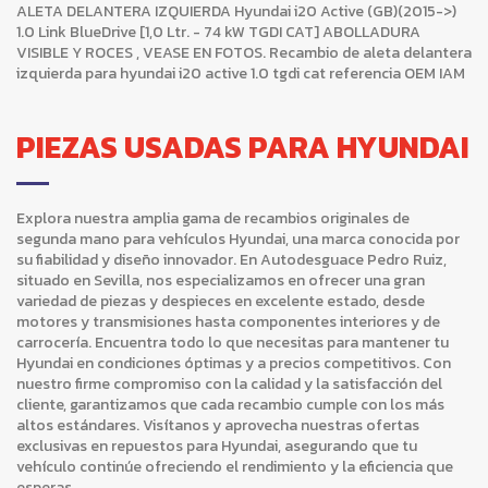
ALETA DELANTERA IZQUIERDA Hyundai i20 Active (GB)(2015->)
1.0 Link BlueDrive [1,0 Ltr. - 74 kW TGDI CAT] ABOLLADURA
VISIBLE Y ROCES , VEASE EN FOTOS. Recambio de aleta delantera
izquierda para hyundai i20 active 1.0 tgdi cat referencia OEM IAM
PIEZAS USADAS PARA HYUNDAI
Explora nuestra amplia gama de recambios originales de
segunda mano para vehículos Hyundai, una marca conocida por
su fiabilidad y diseño innovador. En Autodesguace Pedro Ruiz,
situado en Sevilla, nos especializamos en ofrecer una gran
variedad de piezas y despieces en excelente estado, desde
motores y transmisiones hasta componentes interiores y de
carrocería. Encuentra todo lo que necesitas para mantener tu
Hyundai en condiciones óptimas y a precios competitivos. Con
nuestro firme compromiso con la calidad y la satisfacción del
cliente, garantizamos que cada recambio cumple con los más
altos estándares. Visítanos y aprovecha nuestras ofertas
exclusivas en repuestos para Hyundai, asegurando que tu
vehículo continúe ofreciendo el rendimiento y la eficiencia que
esperas.