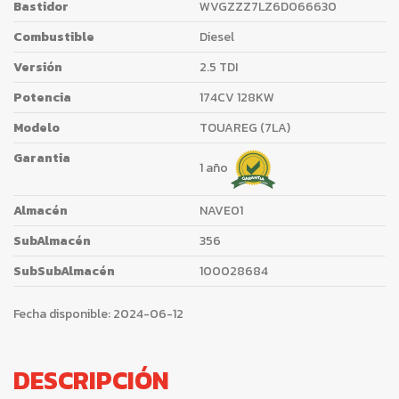
Bastidor
WVGZZZ7LZ6D066630
Combustible
Diesel
Versión
2.5 TDI
Potencia
174CV 128KW
Modelo
TOUAREG (7LA)
Garantia
1 año
Almacén
NAVE01
SubAlmacén
356
SubSubAlmacén
100028684
Fecha disponible:
2024-06-12
DESCRIPCIÓN