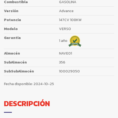
Combustible
GASOLINA
Versión
Advance
Potencia
147CV 108KW
Modelo
VERSO
Garantia
1 año
Almacén
NAVE01
SubAlmacén
356
SubSubAlmacén
100029050
Fecha disponible:
2024-10-25
DESCRIPCIÓN