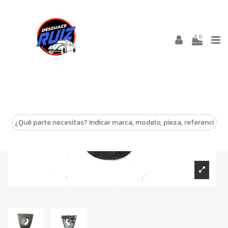
0
-10%