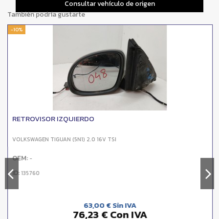
Consultar vehículo de origen
También podría gustarte
-10%
RETROVISOR IZQUIERDO
VOLKSWAGEN TIGUAN (5N1) 2.0 16V TSI
OEM:
-
ID:
135760
63,00 € Sin IVA
76,23 € Con IVA