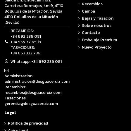
Salida Urb Entrecaminos,
Recambios
Carretera Bormujos, km 9, 41110
Campa
Bollullos de la Mitación, Sevilla
41110 Bollullos de la Mitación
Bajas y Tasación
(Sevilla)
Sobre nosotros
RECAMBIOS:
Contacto
+34 692 236 081
Embalaje Premium
+34 955 77 65 19
Nuevo Proyecto
TASACIONES:
+34 663 332 736
Whatsapp:
+34 692 236 081
Administración:
administracion@desguaceruiz.com
Recambios:
recambios@desguaceruiz.com
Tasaciones:
gerencia@desguaceruiz.com
Legal
Política de privacidad
Aviso legal