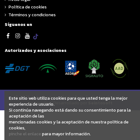
Política de cookies
Términos y condiciones
Síguenos en
Autorizados y asociaciones
© 2025 Autodesguace Pedro Ruiz. Todos los derechos
Este sitio web utiliza cookies para que usted tenga la mejor
reservados | Desarrollado por
Seintosoft
experiencia de usuario.
Si continúa navegando está dando su consentimiento para la
aceptación de las
mencionadas cookies y la aceptación de nuestra política de
cookies,
pinche el enlace
para mayor información.