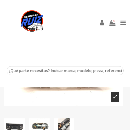
0
-10%