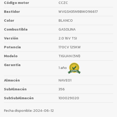
Código motor
CCZC
Bastidor
WVGSH35N9BW096617
Color
BLANCO
Combustible
GASOLINA
Versión
2.0 16V TSI
Potencia
170CV 125KW
Modelo
TIGUAN (5N1)
Garantia
1 año
Almacén
NAVE01
SubAlmacén
356
SubSubAlmacén
100029020
Fecha disponible:
2024-06-12