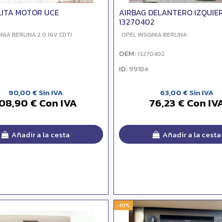
ITA MOTOR UCE
AIRBAG DELANTERO IZQUIE
13270402
GNIA BERLINA 2.0 16V CDTI
OPEL INSIGNIA BERLINA
OEM:
13270402
ID:
99184
90,00 € Sin IVA
63,00 € Sin IVA
08,90 € Con IVA
76,23 € Con IV
Añadir a la cesta
Añadir a la cesta
-10%