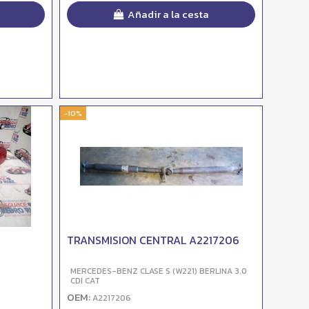
Añadir a la cesta
-10%
TRANSMISION CENTRAL A2217206
MERCEDES-BENZ CLASE S (W221) BERLINA 3.0
CDI CAT
OEM:
A2217206