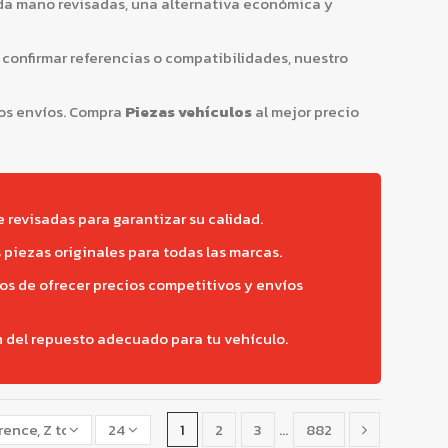
a mano revisadas, una alternativa económica y
 confirmar referencias o compatibilidades, nuestro
os envíos. Compra
Piezas vehículos
al mejor precio
revisadas para garantizar su calidad.
piezas originales para todas las marcas.
os de ofrecer precios competitivos y envíos
n del repuesto adecuado para tu vehículo.
rence, Z to A
24
1
2
3
…
882