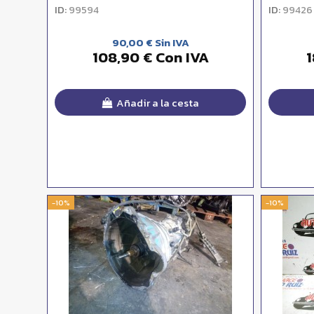
ID:
ID:
99594
99426
90,00 € Sin IVA
108,90 € Con IVA
1
Añadir a la cesta
-10%
-10%