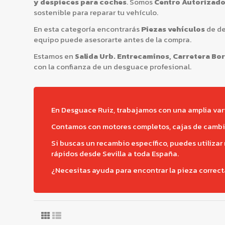
y despieces para coches
. Somos
Centro Autorizado
sostenible para reparar tu vehículo.
En esta categoría encontrarás
Piezas vehículos
de de
equipo puede asesorarte antes de la compra.
Estamos en
Salida Urb. Entrecaminos, Carretera Borm
con la confianza de un desguace profesional.
En Desguace Ruiz, trabajamos con una amplia var
Contamos con motores completos, cajas de cambios
Si buscas un recambio específico, puedes utiliza
rápidos desde Sevilla a toda España.
¿Necesitas ayuda para encontrar la pieza correct