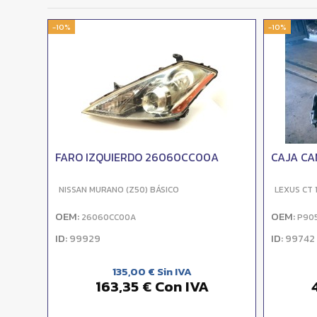
-10%
-10%
FARO IZQUIERDO 26060CC00A
CAJA CA
NISSAN MURANO (Z50) BÁSICO
LEXUS CT 1
OEM:
OEM:
26060CC00A
P905
ID:
ID:
99929
99742
135,00 € Sin IVA
163,35 € Con IVA