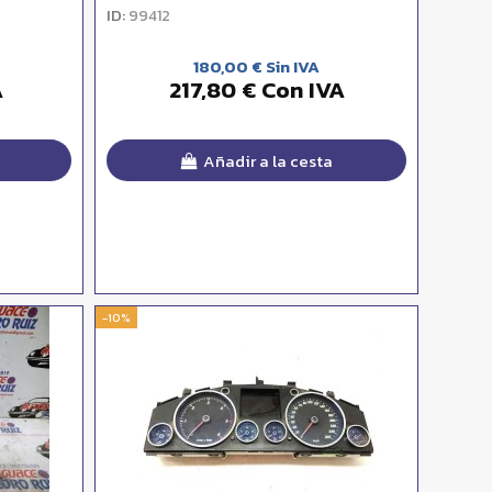
ID:
99412
180,00 € Sin IVA
A
217,80 € Con IVA
Añadir a la cesta
-10%