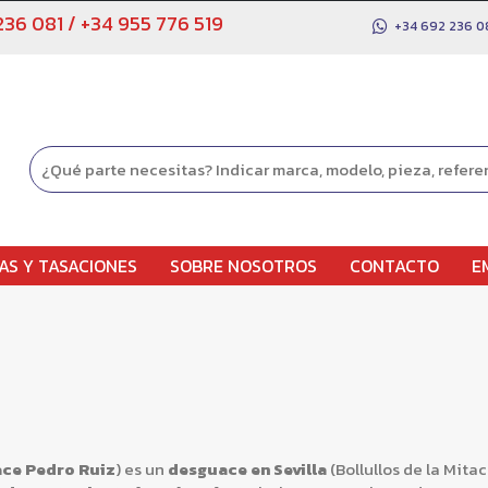
236 081
/
+34 955 776 519
+34 692 236 0
AS Y TASACIONES
SOBRE NOSOTROS
CONTACTO
E
ce Pedro Ruiz
) es un
desguace en Sevilla
(Bollullos de la Mita