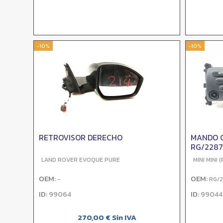
-10%
-10%
RETROVISOR DERECHO
MANDO 
RG/2287
LAND ROVER EVOQUE PURE
MINI MINI 
OEM:
OEM:
-
RG/
ID:
ID:
99064
99044
270,00 € Sin IVA