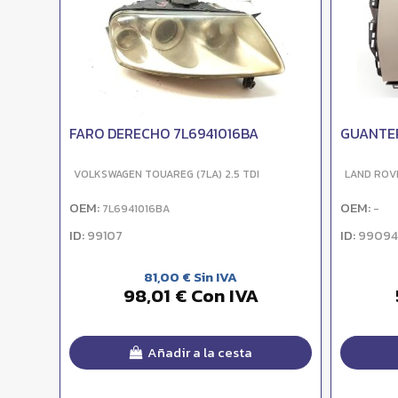
FARO DERECHO 7L6941016BA
GUANTE
VOLKSWAGEN TOUAREG (7LA) 2.5 TDI
LAND ROV
OEM:
OEM:
7L6941016BA
-
ID:
ID:
99107
99094
81,00 € Sin IVA
98,01 € Con IVA
Añadir a la cesta