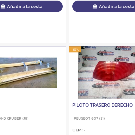
Añadir a la cesta
Añadir a la cesta
-10%
PILOTO TRASERO DERECHO
ND CRUISER (J9)
PEUGEOT 607 (S1)
OEM:
-