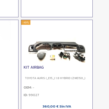
-10%
KIT AIRBAG
TOYOTA AURIS (_E15_) 1.8 HYBRID (ZWE150_)
OEM:
-
ID:
99027
360,00 € Sin IVA