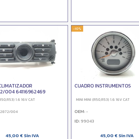
-10%
CLIMATIZADOR
CUADRO INSTRUMENTOS
2/004 64116962469
(R50,R53) 1.6 16V CAT
MINI MINI (R50,R53) 1.6 16V CAT
OEM:
22872/004
-
ID:
99043
45,00 € Sin IVA
45,00 € Sin IVA