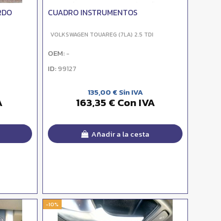
RDO
CUADRO INSTRUMENTOS
VOLKSWAGEN TOUAREG (7LA) 2.5 TDI
OEM:
-
ID:
99127
135,00 € Sin IVA
A
163,35 € Con IVA
Añadir a la cesta
-10%