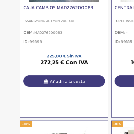
CAJA CAMBIOS MAD276200083
CENTRAL
SSANGYONG ACTYON 200 XDI
OPEL INSI
OEM:
OEM:
MAD276200083
-
ID:
ID:
99399
99185
225,00 € Sin IVA
272,25 € Con IVA
1
Añadir a la cesta
-10%
-10%