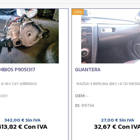
-10%
MBIOS P9051317
GUANTERA
.8 16V CAT (HÍBRIDO)
MAZDA 3 BERLINA (BK) 1.6 CD DIESE
OEM:
1317
-
ID:
99734
342,00 € Sin IVA
27,00 € Sin IVA
413,82 € Con IVA
32,67 € Con IV