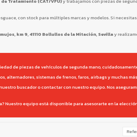
 de Tratamiento (CAT/VFU)
y trabajamos con piezas de segund
sguace, con stock para múltiples marcas y modelos. Si necesitas
ujos, km 9, 41110 Bollullos de la Mitación, Sevilla
y realizam
iedad de piezas de vehículos de segunda mano, cuidadosamente 
, alternadores, sistemas de frenos, faros, airbags y muchas más 
r nuestro buscador o contactar con nuestro equipo. Nos aseguram
a? Nuestro equipo está disponible para asesorarte en la elecció
Refe