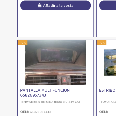
Añadir a la cesta
-10%
-10%
PANTALLA MULTIFUNCION
ESTRIBO
65826957343
BMW SERIE 5 BERLINA (E60) 3.0 24V CAT
TOYOTA LA
OEM:
OEM:
65826957343
-