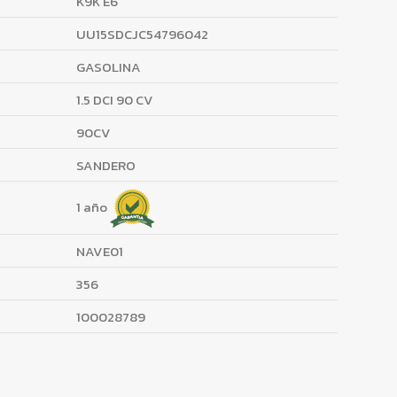
K9K E6
UU15SDCJC54796042
GASOLINA
1.5 DCI 90 CV
90CV
SANDERO
1 año
NAVE01
356
100028789