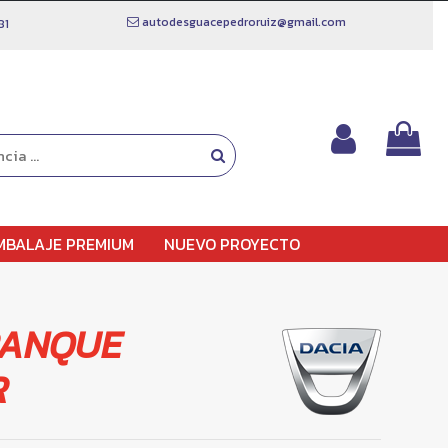
autodesguacepedroruiz@gmail.com
81
MBALAJE PREMIUM
NUEVO PROYECTO
RANQUE
R