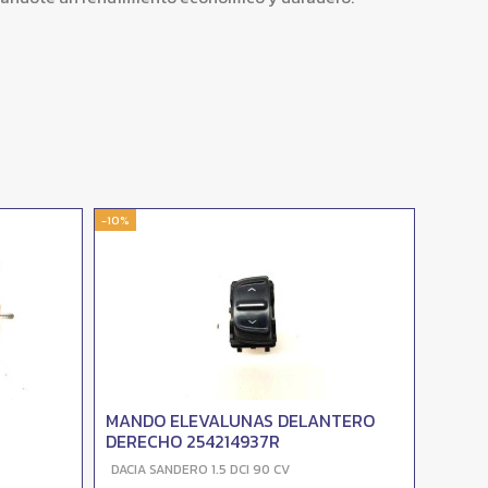
-10%
-10%
MANDO ELEVALUNAS DELANTERO
MAND
DERECHO 254214937R
IZQUI
DACIA SANDERO 1.5 DCI 90 CV
DACIA 