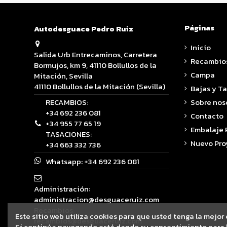
Páginas
Autodesguace Pedro Ruiz
Inicio
Salida Urb Entrecaminos, Carretera
Recambio
Bormujos, km 9, 41110 Bollullos de la
Campa
Mitación, Sevilla
41110 Bollullos de la Mitación (Sevilla)
Bajas y T
RECAMBIOS:
Sobre nos
+34 692 236 081
Contacto
+34 955 77 65 19
Embalaje
TASACIONES:
Nuevo Pro
+34 663 332 736
Whatsapp:
+34 692 236 081
Administración:
administracion@desguaceruiz.com
Recambios:
Este sitio web utiliza cookies para que usted tenga la mejor
recambios@desguaceruiz.com
Si continúa navegando está dando su consentimiento para l