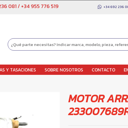
236 081
/
+34 955 776 519
+34 692 236 0
AS Y TASACIONES
SOBRE NOSOTROS
CONTACTO
E
MOTOR AR
233007689