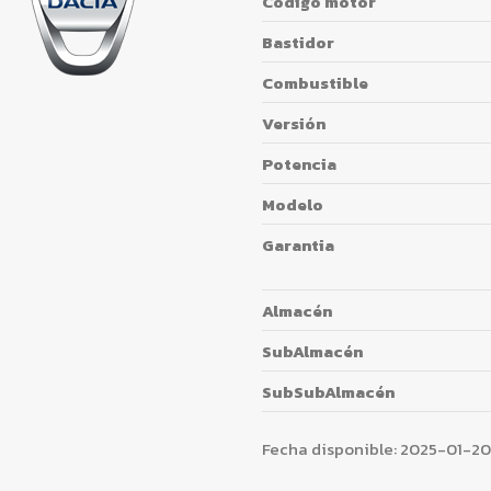
Código motor
Bastidor
Combustible
Versión
Potencia
Modelo
Garantia
Almacén
SubAlmacén
SubSubAlmacén
Fecha disponible:
2025-01-20