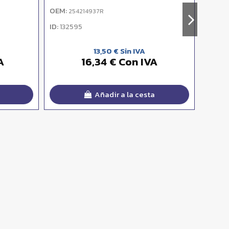
OEM:
OEM:
254214937R
2
ID:
ID:
132595
132
13,50 € Sin IVA
A
16,34 € Con IVA
Añadir a la cesta