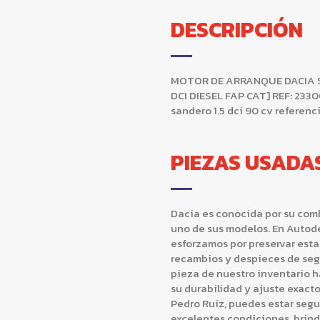
DESCRIPCIÓN
MOTOR DE ARRANQUE DACIA SAND
DCI DIESEL FAP CAT] REF: 233
sandero 1.5 dci 90 cv refere
PIEZAS USADA
Dacia es conocida por su com
uno de sus modelos. En Autode
esforzamos por preservar esta
recambios y despieces de seg
pieza de nuestro inventario 
su durabilidad y ajuste exacto
Pedro Ruiz, puedes estar segu
excelentes condiciones, brin