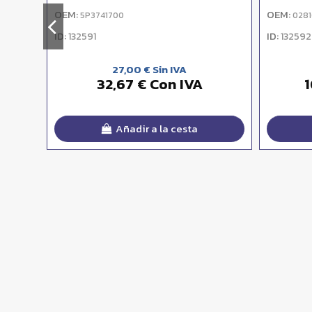
OEM:
OEM:
5P3741700
0281
ID:
ID:
132591
132592
27,00 € Sin IVA
32,67 € Con IVA
1
Añadir a la cesta