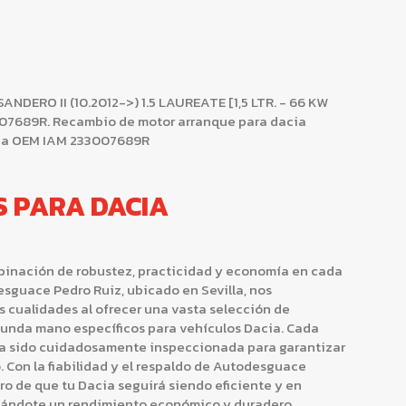
ERO II (10.2012->) 1.5 LAUREATE [1,5 LTR. - 66 KW
007689R. Recambio de motor arranque para dacia
ncia OEM IAM 233007689R
S PARA DACIA
binación de robustez, practicidad y economía en cada
sguace Pedro Ruiz, ubicado en Sevilla, nos
s cualidades al ofrecer una vasta selección de
unda mano específicos para vehículos Dacia. Cada
ha sido cuidadosamente inspeccionada para garantizar
. Con la fiabilidad y el respaldo de Autodesguace
ro de que tu Dacia seguirá siendo eficiente y en
dándote un rendimiento económico y duradero.