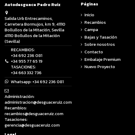
Páginas
Autodesguace Pedro Ruiz
Inicio
Salida Urb Entrecaminos,
Recambios
Carretera Bormujos, km 9, 41110
Campa
Bollullos de la Mitación, Sevilla
41110 Bollullos de la Mitación
Bajas y Tasación
(Sevilla)
Sobre nosotros
RECAMBIOS:
Contacto
+34 692 236 081
Embalaje Premium
+34 955 77 65 19
Nuevo Proyecto
TASACIONES:
+34 663 332 736
Whatsapp:
+34 692 236 081
Administración:
administracion@desguaceruiz.com
Recambios:
recambios@desguaceruiz.com
Tasaciones:
gerencia@desguaceruiz.com
Legal