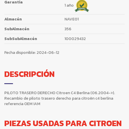
Garantia
1 año
Almacén
NAVE01
SubAlmacén
356
SubSubAlmacén
100029432
Fecha disponible:
2024-06-12
DESCRIPCIÓN
PILOTO TRASERO DERECHO Citroen C4 Berlina (06.2004->).
Recambio de piloto trasero derecho para citroën c4 berlina
referencia OEM IAM
PIEZAS USADAS PARA CITROEN