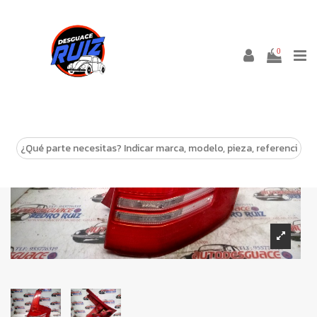
0
-10%