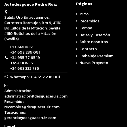
Páginas
Autodesguace Pedro Ruiz
Inicio
Salida Urb Entrecaminos,
Recambios
Carretera Bormujos, km 9, 41110
Campa
Bollullos de la Mitación, Sevilla
41110 Bollullos de la Mitación
Bajas y Tasación
(Sevilla)
Sobre nosotros
RECAMBIOS:
Contacto
+34 692 236 081
Embalaje Premium
+34 955 77 65 19
Nuevo Proyecto
TASACIONES:
+34 663 332 736
Whatsapp:
+34 692 236 081
Administración:
administracion@desguaceruiz.com
Recambios:
recambios@desguaceruiz.com
Tasaciones:
gerencia@desguaceruiz.com
Legal