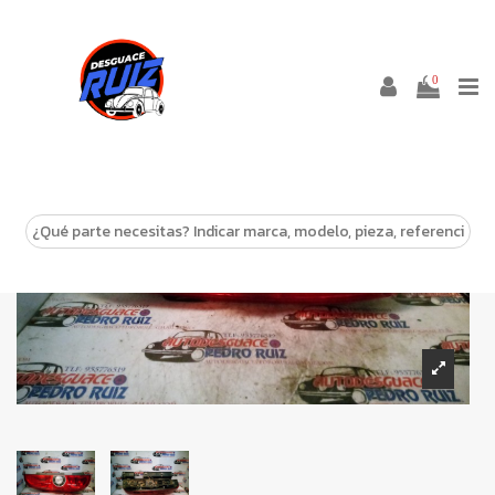
0
-10%