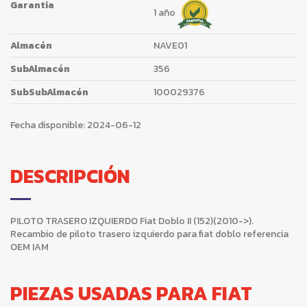
Garantia
1 año
Almacén
NAVE01
SubAlmacén
356
SubSubAlmacén
100029376
Fecha disponible:
2024-06-12
DESCRIPCIÓN
PILOTO TRASERO IZQUIERDO Fiat Doblo II (152)(2010->).
Recambio de piloto trasero izquierdo para fiat doblo referencia
OEM IAM
PIEZAS USADAS PARA FIAT