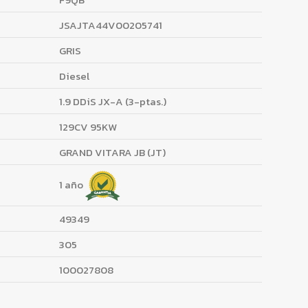
JSAJTA44V00205741
GRIS
Diesel
1.9 DDiS JX-A (3-ptas.)
129CV 95KW
GRAND VITARA JB (JT)
1 año
49349
305
100027808