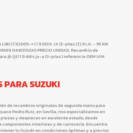
JB/JT)(2005->) 1.9 DDiS JX (3-ptas.) [1,9 Ltr. - 95 kW
89369 0445110230 PRECIO UNIDAD. Recambio de
ra jb (jt) 1.9 ddis jx-a (3-ptas.) referencia OEM IAM
S PARA SUZUKI
ción de recambios originales de segunda mano para
uace Pedro Ruiz, en Sevilla, nos especializamos en
 piezas y despieces en excelente estado, desde
a componentes interiores y de carrocería. Encuentra
ntener tu Suzuki en condiciones óptimas y a precios