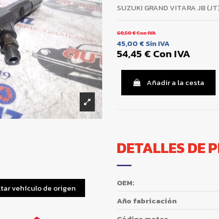
SUZUKI GRAND VITARA JB (JT) 
60,50 €
Con IVA
45,00 €
Sin IVA
54,45 €
Con IVA
Añadir a la cesta
DETALLES DE 
OEM:
tar vehículo de origen
Año fabricación
Código motor