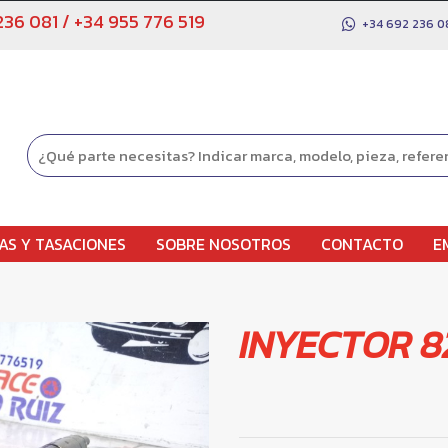
236 081
/
+34 955 776 519
+34 692 236 0
AS Y TASACIONES
SOBRE NOSOTROS
CONTACTO
E
INYECTOR 