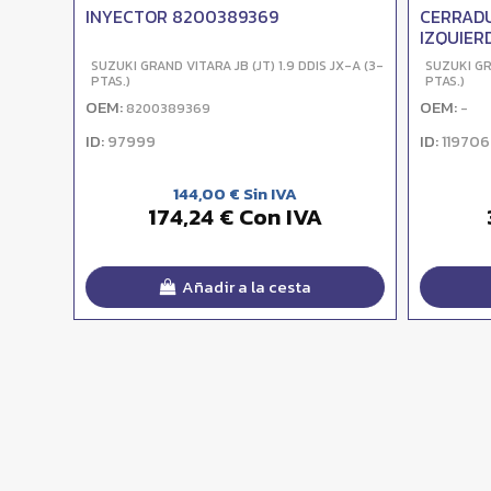
INYECTOR 8200389369
CERRAD
IZQUIER
SUZUKI GRAND VITARA JB (JT) 1.9 DDIS JX-A (3-
SUZUKI GRA
PTAS.)
PTAS.)
OEM:
OEM:
8200389369
-
ID:
ID:
97999
119706
144,00 € Sin IVA
174,24 € Con IVA
Añadir a la cesta