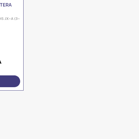
NTERA
IS JX-A (3-
A