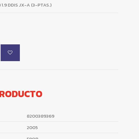
1.9 DDIS JX-A (3-PTAS.)
PRODUCTO
8200389369
2005
F9QB