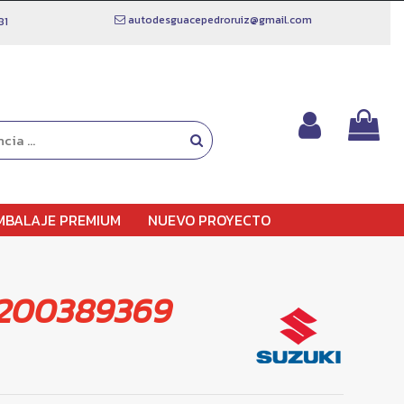
autodesguacepedroruiz@gmail.com
81
MBALAJE PREMIUM
NUEVO PROYECTO
8200389369