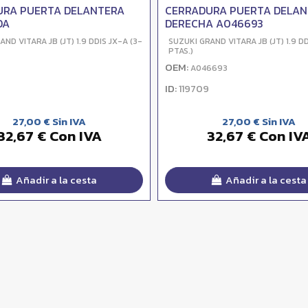
URA PUERTA DELANTERA
CERRADURA PUERTA DELA
DA
DERECHA A046693
ND VITARA JB (JT) 1.9 DDIS JX-A (3-
SUZUKI GRAND VITARA JB (JT) 1.9 DD
PTAS.)
OEM:
A046693
ID:
119709
27,00 € Sin IVA
27,00 € Sin IVA
32,67 € Con IVA
32,67 € Con IV
Añadir a la cesta
Añadir a la cesta