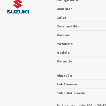
Bastidor
Color
Combustible
Versión
Potencia
Modelo
Garantia
Almacén
SubAlmacén
SubSubAlmacén
Fecha disponible:
2024-06-12