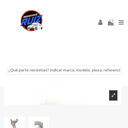
0
-10%