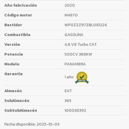
Año fabricación
2020
Código motor
M4870
Bastidor
WP0ZZZ97ZBL081224
Combustible
GASOLINA
Versión
4.8 V8 Turbo CAT
Potencia
500CV 368KW
Modelo
PANAMERA
Garantia
1 año
Almacén
EXT
SubAlmacén
365
SubSubAlmacén
100030392
Fecha disponible:
2025-10-03