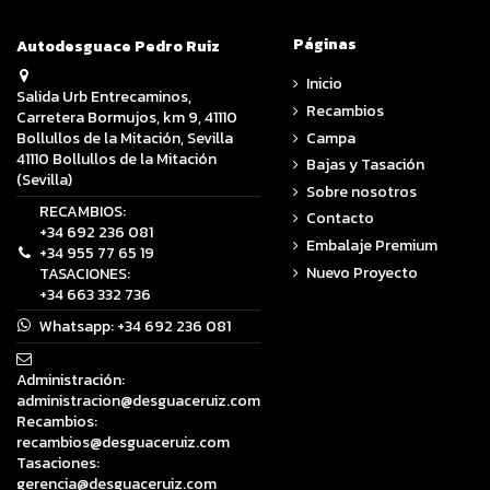
Páginas
Autodesguace Pedro Ruiz
Inicio
Salida Urb Entrecaminos,
Recambios
Carretera Bormujos, km 9, 41110
Campa
Bollullos de la Mitación, Sevilla
41110 Bollullos de la Mitación
Bajas y Tasación
(Sevilla)
Sobre nosotros
RECAMBIOS:
Contacto
+34 692 236 081
Embalaje Premium
+34 955 77 65 19
Nuevo Proyecto
TASACIONES:
+34 663 332 736
Whatsapp:
+34 692 236 081
Administración:
administracion@desguaceruiz.com
Recambios:
recambios@desguaceruiz.com
Tasaciones:
gerencia@desguaceruiz.com