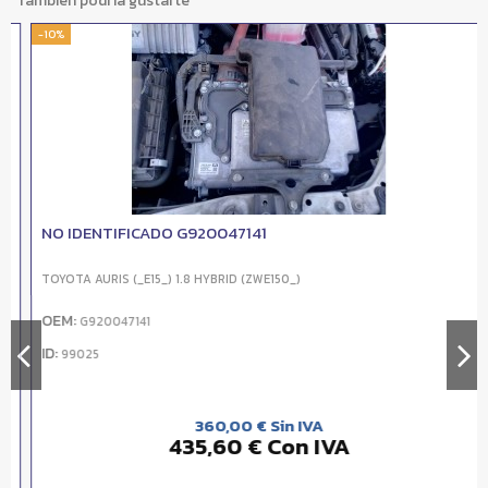
También podría gustarte
-10%
NO IDENTIFICADO G920047141
TOYOTA AURIS (_E15_) 1.8 HYBRID (ZWE150_)
OEM:
G920047141
ID:
99025
360,00 € Sin IVA
435,60 € Con IVA