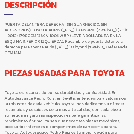
DESCRIPCIÓN
PUERTA DELANTERA DERECHA (SIN GUARNECIDO, SIN
ACCESORIOS) TOYOTA AURIS (_E15_) 1.8 HYBRID (ZWE150_) (2010
- 2012) 1798CCM 136CV 100KW 5P (LEVE ABOLLADURA EN LA
ESQUINA INFERIOR IZQUIERDA). Recambio de puerta delantera
derecha para toyota auris (_e15_) 1.8 hybrid (zwe150_) referencia
OEM IAM
PIEZAS USADAS PARA TOYOTA
Toyota es reconocido por su durabilidad y confiabilidad. En
Autodesguace Pedro Ruiz, en Sevilla, entendemos y valoramos
la robustez de cada vehículo Toyota. Nos dedicamos a ofrecer
recambios y despieces de la más alta calidad, con cada pieza
sometida a rigurosas inspecciones para garantizar su
rendimiento óptimo. Ya sea que necesites piezas mecánicas,
accesorios interiores o componentes de carrocería para tu
Toyota, Autodesguace Pedro Ruiz es tu mejor opción para