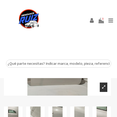
0
-10%