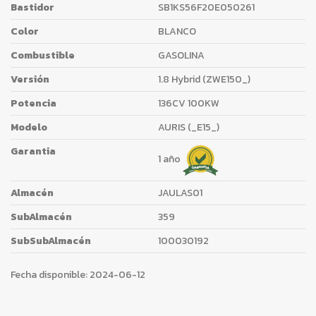
Bastidor
SB1KS56F20E050261
Color
BLANCO
Combustible
GASOLINA
Versión
1.8 Hybrid (ZWE150_)
Potencia
136CV 100KW
Modelo
AURIS (_E15_)
Garantia
1 año
Almacén
JAULAS01
SubAlmacén
359
SubSubAlmacén
100030192
Fecha disponible:
2024-06-12