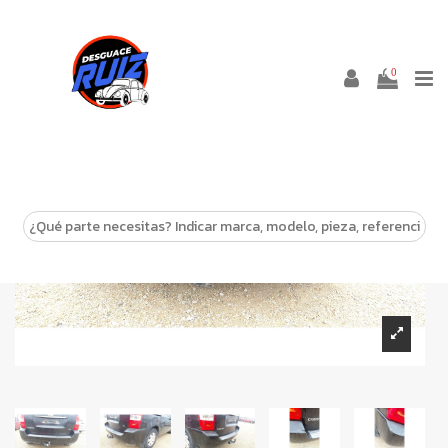
0
-10%