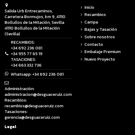
Inicio
Salida Urb Entrecaminos,
Recambios
Carretera Bormujos, km 9, 41110
Campa
Bollullos de la Mitación, Sevilla
41110 Bollullos de la Mitación
Bajas y Tasación
(Sevilla)
Sobre nosotros
RECAMBIOS:
Contacto
+34 692 236 081
Embalaje Premium
+34 955 77 65 19
Nuevo Proyecto
TASACIONES:
+34 663 332 736
Whatsapp:
+34 692 236 081
Administración:
administracion@desguaceruiz.com
Recambios:
recambios@desguaceruiz.com
Tasaciones:
gerencia@desguaceruiz.com
Legal