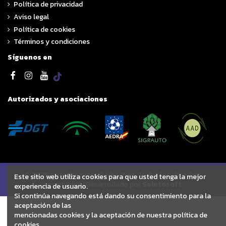
Política de privacidad
Aviso legal
Política de cookies
Términos y condiciones
Síguenos en
Autorizados y asociaciones
© 2025 Autodesguace Pedro Ruiz. Todos los derechos
Este sitio web utiliza cookies para que usted tenga la mejor
reservados | Desarrollado por
Seintosoft
experiencia de usuario.
Si continúa navegando está dando su consentimiento para la
aceptación de las
mencionadas cookies y la aceptación de nuestra política de
cookies,