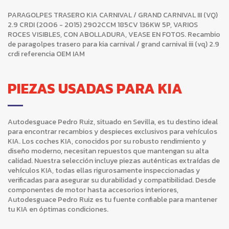
PARAGOLPES TRASERO KIA CARNIVAL / GRAND CARNIVAL III (VQ)
2.9 CRDI (2006 - 2015) 2902CCM 185CV 136KW 5P, VARIOS
ROCES VISIBLES, CON ABOLLADURA, VEASE EN FOTOS. Recambio
de paragolpes trasero para kia carnival / grand carnival iii (vq) 2.9
crdi referencia OEM IAM
PIEZAS USADAS PARA KIA
Autodesguace Pedro Ruiz, situado en Sevilla, es tu destino ideal
para encontrar recambios y despieces exclusivos para vehículos
KIA. Los coches KIA, conocidos por su robusto rendimiento y
diseño moderno, necesitan repuestos que mantengan su alta
calidad. Nuestra selección incluye piezas auténticas extraídas de
vehículos KIA, todas ellas rigurosamente inspeccionadas y
verificadas para asegurar su durabilidad y compatibilidad. Desde
componentes de motor hasta accesorios interiores,
Autodesguace Pedro Ruiz es tu fuente confiable para mantener
tu KIA en óptimas condiciones.