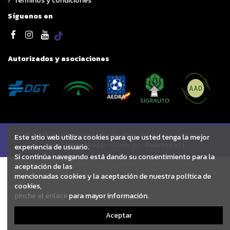
Términos y condiciones
Síguenos en
Autorizados y asociaciones
© 2025 Autodesguace Pedro Ruiz. Todos los derechos
Este sitio web utiliza cookies para que usted tenga la mejor
reservados | Desarrollado por
Seintosoft
experiencia de usuario.
Si continúa navegando está dando su consentimiento para la
aceptación de las
mencionadas cookies y la aceptación de nuestra política de
cookies,
pinche el enlace
para mayor información.
Aceptar