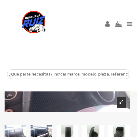
0
-10%