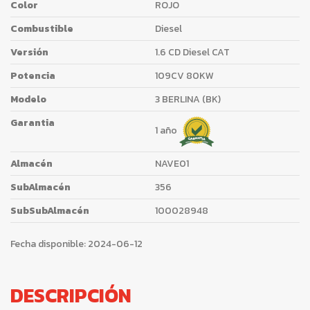
Color
ROJO
Combustible
Diesel
Versión
1.6 CD Diesel CAT
Potencia
109CV 80KW
Modelo
3 BERLINA (BK)
Garantia
1 año
Almacén
NAVE01
SubAlmacén
356
SubSubAlmacén
100028948
Fecha disponible:
2024-06-12
DESCRIPCIÓN