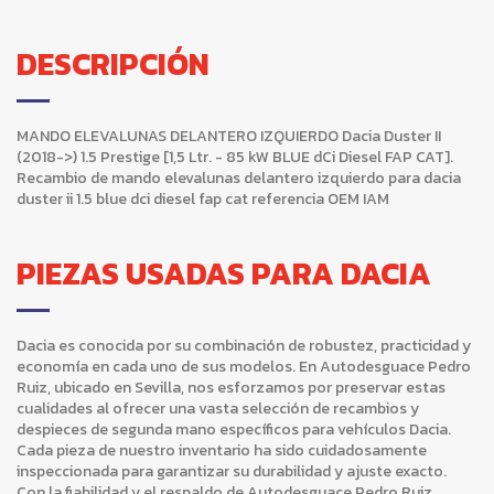
DESCRIPCIÓN
MANDO ELEVALUNAS DELANTERO IZQUIERDO Dacia Duster II
(2018->) 1.5 Prestige [1,5 Ltr. - 85 kW BLUE dCi Diesel FAP CAT].
Recambio de mando elevalunas delantero izquierdo para dacia
duster ii 1.5 blue dci diesel fap cat referencia OEM IAM
PIEZAS USADAS PARA DACIA
Dacia es conocida por su combinación de robustez, practicidad y
economía en cada uno de sus modelos. En Autodesguace Pedro
Ruiz, ubicado en Sevilla, nos esforzamos por preservar estas
cualidades al ofrecer una vasta selección de recambios y
despieces de segunda mano específicos para vehículos Dacia.
Cada pieza de nuestro inventario ha sido cuidadosamente
inspeccionada para garantizar su durabilidad y ajuste exacto.
Con la fiabilidad y el respaldo de Autodesguace Pedro Ruiz,