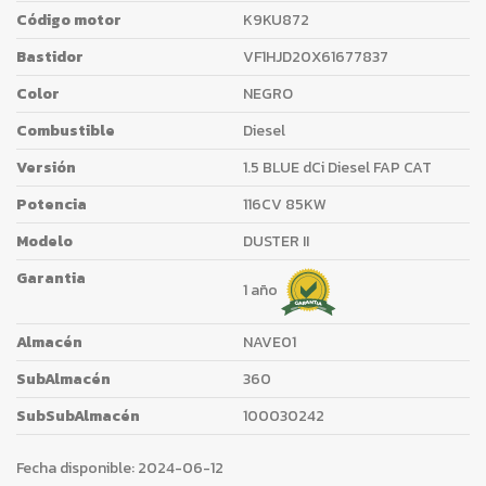
Código motor
K9KU872
Bastidor
VF1HJD20X61677837
Color
NEGRO
Combustible
Diesel
Versión
1.5 BLUE dCi Diesel FAP CAT
Potencia
116CV 85KW
Modelo
DUSTER II
Garantia
1 año
Almacén
NAVE01
SubAlmacén
360
SubSubAlmacén
100030242
Fecha disponible:
2024-06-12