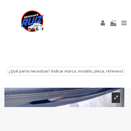
0
-10%