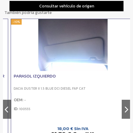
Consultar vehículo de origen
También podría gustarte
-10%
PARASOL IZQUIERDO
DACIA DUSTER II 1.5 BLUE DCI DIESEL FAP CAT
OEM:
-
ID:
100555
18,00 € Sin IVA