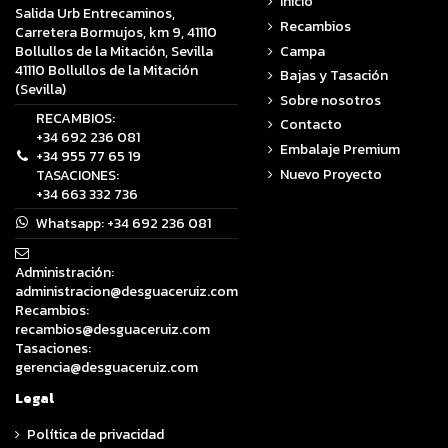
Inicio
Salida Urb Entrecaminos,
Recambios
Carretera Bormujos, km 9, 41110
Campa
Bollullos de la Mitación, Sevilla
41110 Bollullos de la Mitación
Bajas y Tasación
(Sevilla)
Sobre nosotros
RECAMBIOS:
Contacto
+34 692 236 081
Embalaje Premium
+34 955 77 65 19
Nuevo Proyecto
TASACIONES:
+34 663 332 736
Whatsapp:
+34 692 236 081
Administración:
administracion@desguaceruiz.com
Recambios:
recambios@desguaceruiz.com
Tasaciones:
gerencia@desguaceruiz.com
Legal
Política de privacidad