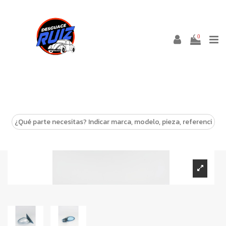
0
-10%