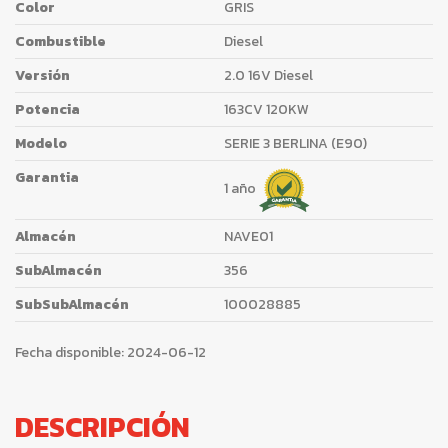
Color
GRIS
Combustible
Diesel
Versión
2.0 16V Diesel
Potencia
163CV 120KW
Modelo
SERIE 3 BERLINA (E90)
Garantia
1 año
Almacén
NAVE01
SubAlmacén
356
SubSubAlmacén
100028885
Fecha disponible:
2024-06-12
DESCRIPCIÓN