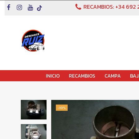
RECAMBIOS:
+34 692 
INICIO
RECAMBIOS
CAMPA
BAJ
-10%