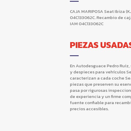
CAJA MARIPOSA Seat Ibiza (KJ1)
04C133062C. Recambio de caja 
IAM 04C133062C
PIEZAS USADA
En Autodesguace Pedro Ruiz, 
y despieces para vehículos Se
caracterizan a cada coche Se
piezas que preserven su esen
pasa por rigurosas inspeccio
de experiencia y un firme com
fuente confiable para recam
precios accesibles.