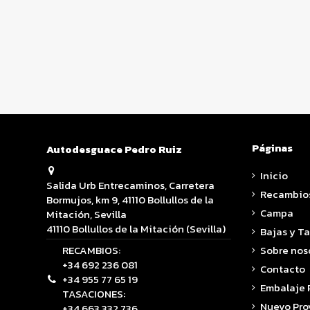
Páginas
Autodesguace Pedro Ruiz
Inicio
Salida Urb Entrecaminos, Carretera
Recambio
Bormujos, km 9, 41110 Bollullos de la
Campa
Mitación, Sevilla
41110 Bollullos de la Mitación (Sevilla)
Bajas y T
RECAMBIOS:
Sobre nos
+34 692 236 081
Contacto
+34 955 77 65 19
Embalaje
TASACIONES:
Nuevo Pro
+34 663 332 736