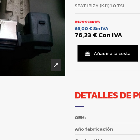
SEAT IBIZA (KJ1) 1.0 TSI
84,70 €
Con IVA
63,00 €
Sin IVA
76,23 €
Con IVA
Añadir a la cesta
DETALLES DE 
OEM:
Año fabricación