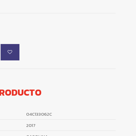
PRODUCTO
04C133062C
2017