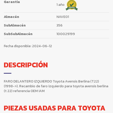
Garantia
1 año
Almacén
NAVE01
SubAlmacén
356
SubSubAlmacén
100029199
Fecha disponible:
2024-06-12
DESCRIPCIÓN
FARO DELANTERO IZQUIERDO Toyota Avensis Berlina (T22)
(1998->). Recambio de faro izquierdo para toyota avensis berlina
(t 22) referencia OEM IAM
PIEZAS USADAS PARA TOYOTA