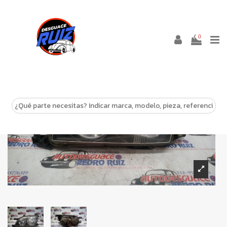
0
-10%