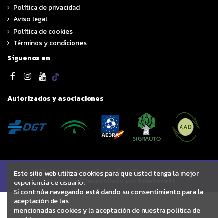
Política de privacidad
Aviso legal
Política de cookies
Términos y condiciones
Síguenos en
Autorizados y asociaciones
© 2025 Autodesguace Pedro Ruiz. Todos los derechos
Este sitio web utiliza cookies para que usted tenga la mejor
reservados | Desarrollado por
Seintosoft
experiencia de usuario.
Si continúa navegando está dando su consentimiento para la
aceptación de las
mencionadas cookies y la aceptación de nuestra política de