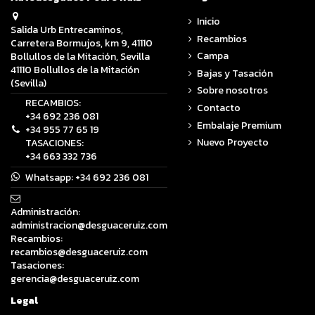
Inicio
Salida Urb Entrecaminos,
Recambios
Carretera Bormujos, km 9, 41110
Campa
Bollullos de la Mitación, Sevilla
41110 Bollullos de la Mitación
Bajas y Tasación
(Sevilla)
Sobre nosotros
RECAMBIOS:
Contacto
+34 692 236 081
Embalaje Premium
+34 955 77 65 19
Nuevo Proyecto
TASACIONES:
+34 663 332 736
Whatsapp:
+34 692 236 081
Administración:
administracion@desguaceruiz.com
Recambios:
recambios@desguaceruiz.com
Tasaciones:
gerencia@desguaceruiz.com
Legal