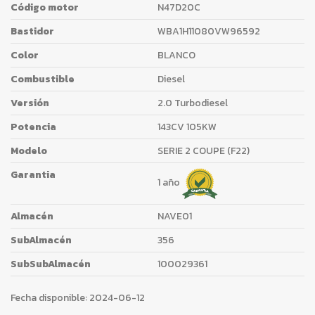
Código motor
N47D20C
Bastidor
WBA1H11080VW96592
Color
BLANCO
Combustible
Diesel
Versión
2.0 Turbodiesel
Potencia
143CV 105KW
Modelo
SERIE 2 COUPE (F22)
Garantia
1 año
Almacén
NAVE01
SubAlmacén
356
SubSubAlmacén
100029361
Fecha disponible:
2024-06-12