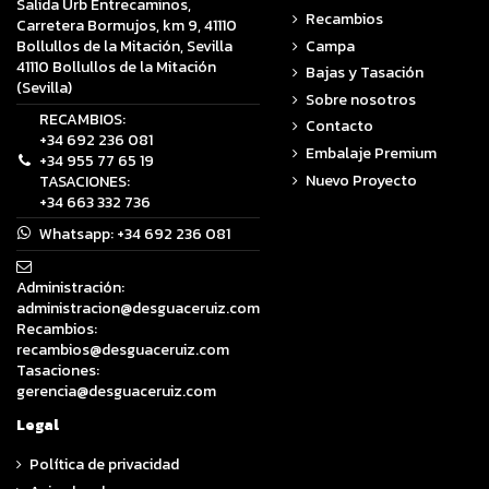
Salida Urb Entrecaminos,
Recambios
Carretera Bormujos, km 9, 41110
Campa
Bollullos de la Mitación, Sevilla
41110 Bollullos de la Mitación
Bajas y Tasación
(Sevilla)
Sobre nosotros
RECAMBIOS:
Contacto
+34 692 236 081
Embalaje Premium
+34 955 77 65 19
Nuevo Proyecto
TASACIONES:
+34 663 332 736
Whatsapp:
+34 692 236 081
Administración:
administracion@desguaceruiz.com
Recambios:
recambios@desguaceruiz.com
Tasaciones:
gerencia@desguaceruiz.com
Legal
Política de privacidad