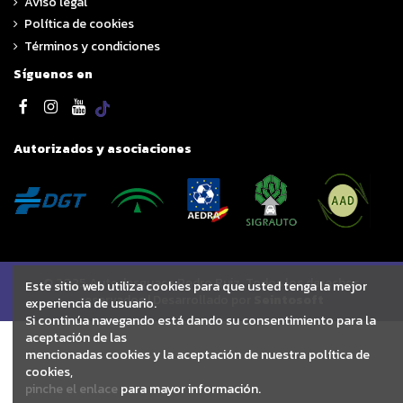
Aviso legal
Política de cookies
Términos y condiciones
Síguenos en
Autorizados y asociaciones
© 2025 Autodesguace Pedro Ruiz. Todos los derechos
Este sitio web utiliza cookies para que usted tenga la mejor
reservados | Desarrollado por
Seintosoft
experiencia de usuario.
Si continúa navegando está dando su consentimiento para la
aceptación de las
mencionadas cookies y la aceptación de nuestra política de
cookies,
pinche el enlace
para mayor información.