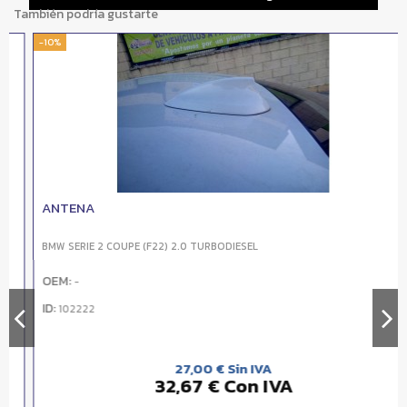
También podría gustarte
-10%
ANTENA
BMW SERIE 2 COUPE (F22) 2.0 TURBODIESEL
OEM:
-
ID:
102222
27,00 € Sin IVA
32,67 € Con IVA