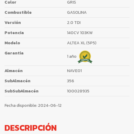
Color
GRIS
Combustible
GASOLINA
Versión
2.0 TDI
Potencia
140CV 103KW
Modelo
ALTEA XL (5P5)
Garantia
1 año
Almacén
NAVE01
SubAlmacén
356
SubSubAlmacén
100028935
Fecha disponible:
2024-06-12
DESCRIPCIÓN