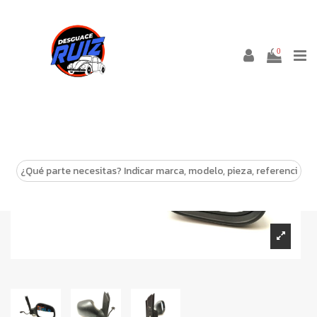
0
-10%