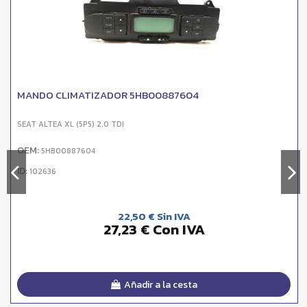
MANDO CLIMATIZADOR 5HB00887604
SEAT ALTEA XL (5P5) 2.0 TDI
OEM:
5HB00887604
ID:
102636
22,50 € Sin IVA
27,23 € Con IVA
Añadir a la cesta