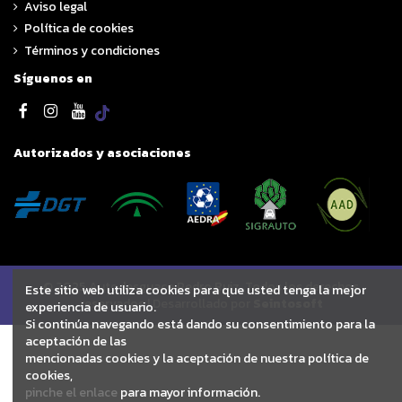
Aviso legal
Política de cookies
Términos y condiciones
Síguenos en
Autorizados y asociaciones
© 2025 Autodesguace Pedro Ruiz. Todos los derechos
Este sitio web utiliza cookies para que usted tenga la mejor
reservados | Desarrollado por
Seintosoft
experiencia de usuario.
Si continúa navegando está dando su consentimiento para la
aceptación de las
mencionadas cookies y la aceptación de nuestra política de
cookies,
pinche el enlace
para mayor información.