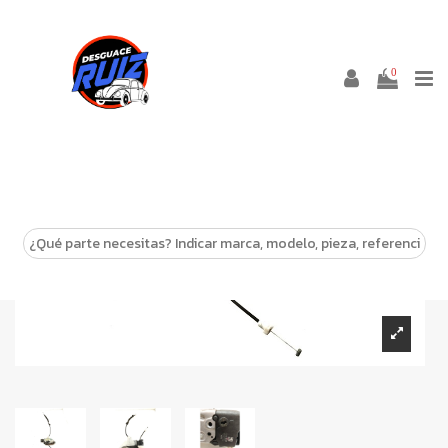
0
-10%