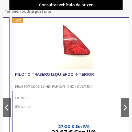
Consultar vehículo de origen
También podría gustarte
-10%
PILOTO TRASERO IZQUIERDO INTERIOR
PEUGEOT 3008 1.6 HDI FAP CAT (9HZ / DV6TED4)
OEM:
-
ID:
125639
27,00 € Sin IVA
32,67 € Con IVA