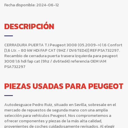
Fecha disponible:
2024-06-12
DESCRIPCIÓN
CERRADURA PUERTA T.I Peugeot 3008 (05.2009->) 1.6 Confort
[1,6 Ltr. - 80 kW HDi FAP CAT (9HZ / DV6TED4)] REF:PSA732297.
Recambio de cerradura puerta trasera izquierda para peugeot
3008 1.6 hdi fap cat (9hz / dv6ted4) referencia OEM IAM
PSA732297
PIEZAS USADAS PARA PEUGEOT
Autodesguace Pedro Ruiz, situado en Sevilla, sobresale en el
mercado de repuestos de segunda mano con una amplia
selección para vehículos Peugeot. Nos comprometemos a
ofrecer componentes y piezas de la más alta calidad,
provenientes de coches cuidadosamente revisados. Al elegir