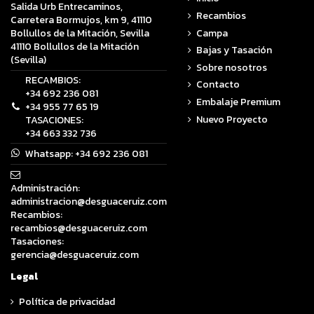
Salida Urb Entrecaminos,
Recambios
Carretera Bormujos, km 9, 41110
Campa
Bollullos de la Mitación, Sevilla
41110 Bollullos de la Mitación
Bajas y Tasación
(Sevilla)
Sobre nosotros
RECAMBIOS:
Contacto
+34 692 236 081
Embalaje Premium
+34 955 77 65 19
Nuevo Proyecto
TASACIONES:
+34 663 332 736
Whatsapp:
+34 692 236 081
Administración:
administracion@desguaceruiz.com
Recambios:
recambios@desguaceruiz.com
Tasaciones:
gerencia@desguaceruiz.com
Legal
Política de privacidad