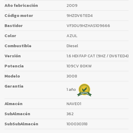
Año fabricación
2009
Código motor
9HZDV6TED4
Bastidor
VF30U9HZHAS109666
Color
AZUL
Combustible
Diesel
Versión
1.6 HDi FAP CAT (9HZ / DV6TED4)
Potencia
109CV 80KW
Modelo
3008
Garantia
1 año
Almacén
NAVE01
SubAlmacén
362
SubSubAlmacén
100030318