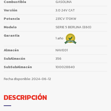
Combustible
GASOLINA
Versión
3.0 24V CAT
Potencia
231CV 170KW
Modelo
SERIE 5 BERLINA (E60)
Garantia
1 año
Almacén
NAVE01
SubAlmacén
356
SubSubAlmacén
100028840
Fecha disponible:
2024-06-12
DESCRIPCIÓN