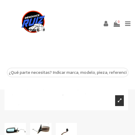
0
-10%