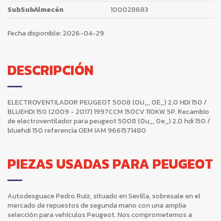
SubSubAlmacén
100028683
Fecha disponible:
2026-04-29
DESCRIPCIÓN
ELECTROVENTILADOR PEUGEOT 5008 (0U_, 0E_) 2.0 HDI 150 /
BLUEHDI 150 (2009 - 2017) 1997CCM 150CV 110KW 5P. Recambio
de electroventilador para peugeot 5008 (0u_, 0e_) 2.0 hdi 150 /
bluehdi 150 referencia OEM IAM 9661571480
PIEZAS USADAS PARA PEUGEOT
Autodesguace Pedro Ruiz, situado en Sevilla, sobresale en el
mercado de repuestos de segunda mano con una amplia
selección para vehículos Peugeot. Nos comprometemos a