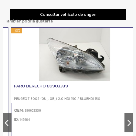
Consultar vehículo de origen
También podría gustarte
-10%
FARO DERECHO 89903339
PEUGEOT 5008 (0U_, 0E_) 2.0 HDI 150 / BLUEHDI 150
OEM:
89903339
ID:
149164