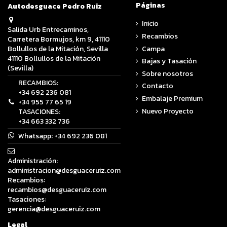
Páginas
Autodesguace Pedro Ruiz
Inicio
Salida Urb Entrecaminos,
Recambios
Carretera Bormujos, km 9, 41110
Campa
Bollullos de la Mitación, Sevilla
41110 Bollullos de la Mitación
Bajas y Tasación
(Sevilla)
Sobre nosotros
RECAMBIOS:
Contacto
+34 692 236 081
Embalaje Premium
+34 955 77 65 19
Nuevo Proyecto
TASACIONES:
+34 663 332 736
Whatsapp:
+34 692 236 081
Administración:
administracion@desguaceruiz.com
Recambios:
recambios@desguaceruiz.com
Tasaciones:
gerencia@desguaceruiz.com
Legal