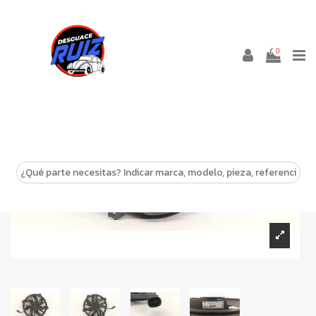
0
-10%