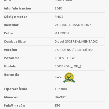
OEM:
9661571480
Año fabricación
2010
Código motor
RH02
Bastidor
VF30ARHE8AS070967
Color
MARRON
Combustible
Diesel (SOBREALIMENTADO)
Versión
2.0 HDi 150 / BlueHDi 150
Potencia
150CV 110KW
Modelo
5008 (0U_, 0E_)
Garantia
1 año
Tipo vehículo
Turismo
Almacén
NAVE01
SubAlmacén
356