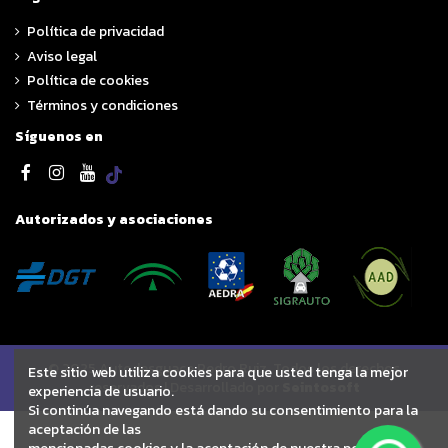
Política de privacidad
Aviso legal
Política de cookies
Términos y condiciones
Síguenos en
Autorizados y asociaciones
© 2025 Autodesguace Pedro Ruiz. Todos los derechos
Este sitio web utiliza cookies para que usted tenga la mejor
reservados | Desarrollado por
Seintosoft
experiencia de usuario.
Si continúa navegando está dando su consentimiento para la
aceptación de las