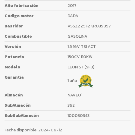
Año fabricación
2017
Código motor
DADA
Bastidor
VSSZZZ5FZKR035857
Combustible
GASOLINA
Versión
1.5 16V TSI ACT
Potencia
150CV 110KW
Modelo
LEON ST (5F8)
Garantia
1 año
Almacén
NAVE01
SubAlmacén
362
SubSubAlmacén
100030343
Fecha disponible:
2024-06-12