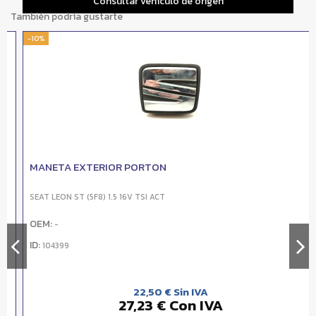
Consultar vehículo de origen
También podría gustarte
-10%
MANETA EXTERIOR PORTON
SEAT LEON ST (5F8) 1.5 16V TSI ACT
OEM:
-
ID:
104399
22,50 € Sin IVA
27,23 € Con IVA