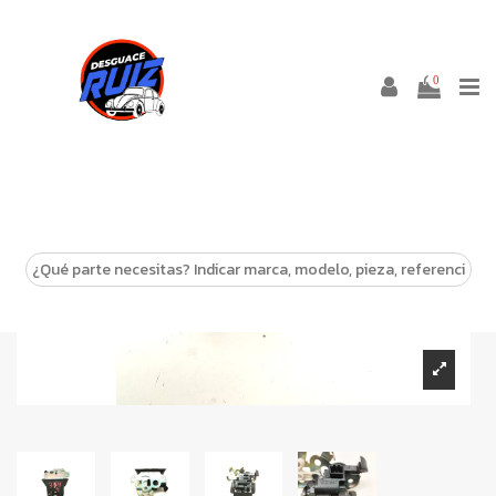
0
-10%