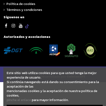
Política de cookies
Términos y condiciones
Síguenos en
Autorizados y asociaciones
© 2025 Autodesguace Pedro Ruiz. Todos los derechos
Este sitio web utiliza cookies para que usted tenga la mejor
reservados | Desarrollado por
Seintosoft
experiencia de usuario.
Si continúa navegando está dando su consentimiento para la
aceptación de las
mencionadas cookies y la aceptación de nuestra política de
cookies,
pinche el enlace
para mayor información.