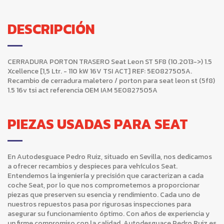
DESCRIPCIÓN
CERRADURA PORTON TRASERO Seat Leon ST 5F8 (10.2013->) 1.5
Xcellence [1,5 Ltr. - 110 kW 16V TSI ACT] REF: 5E0827505A.
Recambio de cerradura maletero / porton para seat leon st (5f8)
1.5 16v tsi act referencia OEM IAM 5E0827505A
PIEZAS USADAS PARA SEAT
En Autodesguace Pedro Ruiz, situado en Sevilla, nos dedicamos
a ofrecer recambios y despieces para vehículos Seat.
Entendemos la ingeniería y precisión que caracterizan a cada
coche Seat, por lo que nos comprometemos a proporcionar
piezas que preserven su esencia y rendimiento. Cada uno de
nuestros repuestos pasa por rigurosas inspecciones para
asegurar su funcionamiento óptimo. Con años de experiencia y
un firme compromiso con la calidad, Autodesguace Pedro Ruiz es