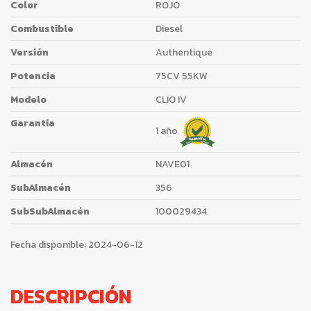
Color
ROJO
Combustible
Diesel
Versión
Authentique
Potencia
75CV 55KW
Modelo
CLIO IV
Garantia
1 año
Almacén
NAVE01
SubAlmacén
356
SubSubAlmacén
100029434
Fecha disponible:
2024-06-12
DESCRIPCIÓN