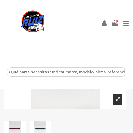
0
-10%