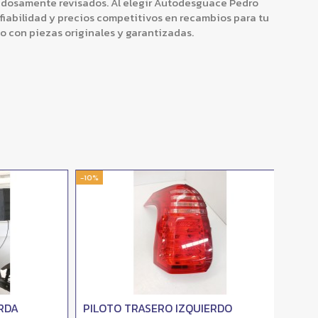
dosamente revisados. Al elegir Autodesguace Pedro
nfiabilidad y precios competitivos en recambios para tu
lo con piezas originales y garantizadas.
-10%
-10%
A
PILOTO TRASERO IZQUIERDO
PILOT