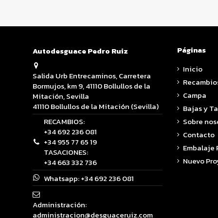
Páginas
Autodesguace Pedro Ruiz
Inicio
Salida Urb Entrecaminos, Carretera
Recambio
Bormujos, km 9, 41110 Bollullos de la
Campa
Mitación, Sevilla
41110 Bollullos de la Mitación (Sevilla)
Bajas y T
RECAMBIOS:
Sobre nos
+34 692 236 081
Contacto
+34 955 77 65 19
Embalaje
TASACIONES:
Nuevo Pro
+34 663 332 736
Whatsapp:
+34 692 236 081
Administración:
administracion@desguaceruiz.com