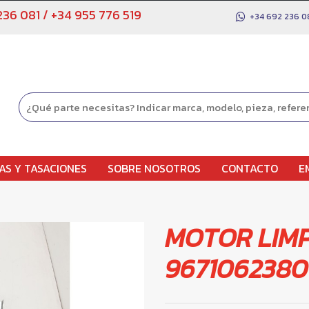
236 081
/
+34 955 776 519
+34 692 236 0
AS Y TASACIONES
SOBRE NOSOTROS
CONTACTO
E
MOTOR LIM
9671062380