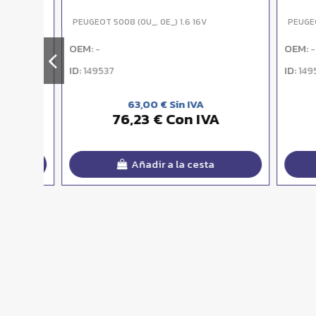
PEUGEOT 5008 (0U_, 0E_) 1.6 16V
PEUGEOT 5
OEM:
OEM:
-
-
ID:
ID:
149537
149538
63,00 € Sin IVA
76,23 € Con IVA
Añadir a la cesta