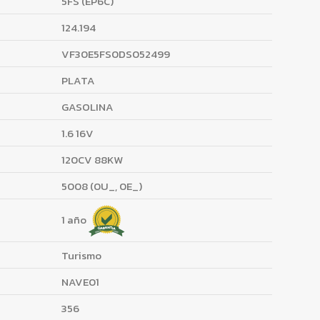
5FS (EP6C)
124.194
VF30E5FS0DS052499
PLATA
GASOLINA
1.6 16V
120CV 88KW
5008 (0U_, 0E_)
1 año
Turismo
NAVE01
356