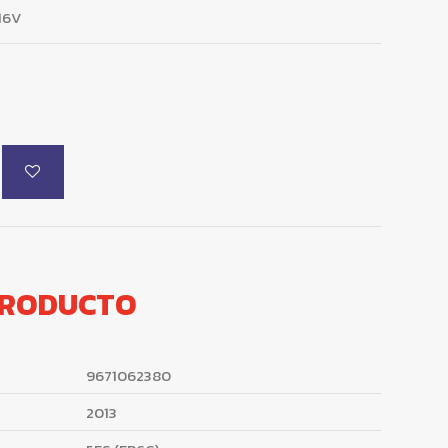
16V
PRODUCTO
9671062380
2013