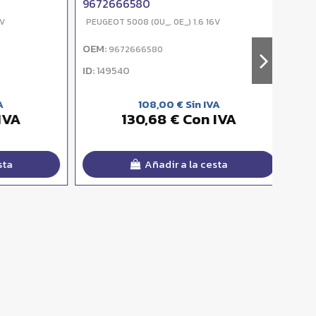
9672666580
9672
PEUGEOT 5008 (0U_, 0E_) 1.6 16V
PEUGEO
OEM:
OEM:
9672666580
9
ID:
ID:
149540
149
108,00 € Sin IVA
A
130,68 € Con IVA
Añadir a la cesta