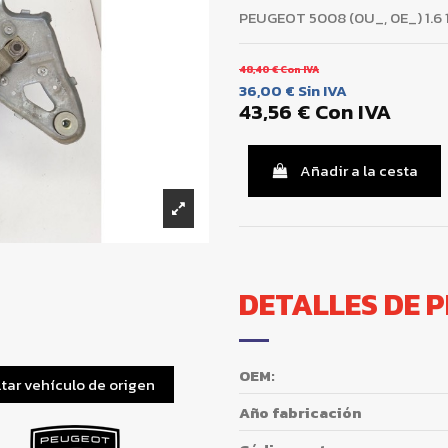
PEUGEOT 5008 (0U_, 0E_) 1.6 
48,40 €
Con IVA
36,00 €
Sin IVA
43,56 €
Con IVA
Añadir a la cesta
DETALLES DE 
OEM:
tar vehículo de origen
Año fabricación