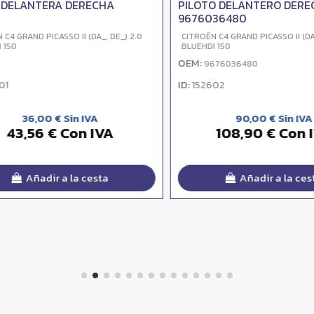
DELANTERA DERECHA
PILOTO DELANTERO DEREC
9676036480
 GRAND PICASSO II (DA_, DE_) 2.0
CITROËN C4 GRAND PICASSO II (DA_, 
50
BLUEHDI 150
OEM:
9676036480
ID:
152602
36,00 € Sin IVA
90,00 € Sin IVA
43,56 € Con IVA
108,90 € Con I
Añadir a la cesta
Añadir a la cesta