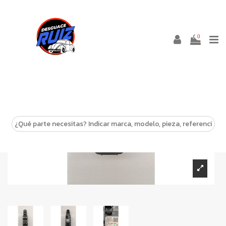
0
-10%