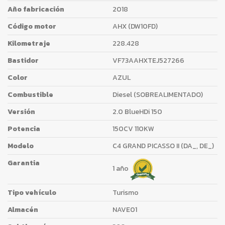
Año fabricación
2018
Código motor
AHX (DW10FD)
Kilometraje
228.428
Bastidor
VF73AAHXTEJ527266
Color
AZUL
Combustible
Diesel (SOBREALIMENTADO)
Versión
2.0 BlueHDi 150
Potencia
150CV 110KW
Modelo
C4 GRAND PICASSO II (DA_, DE_)
Garantia
1 año
Tipo vehículo
Turismo
Almacén
NAVE01