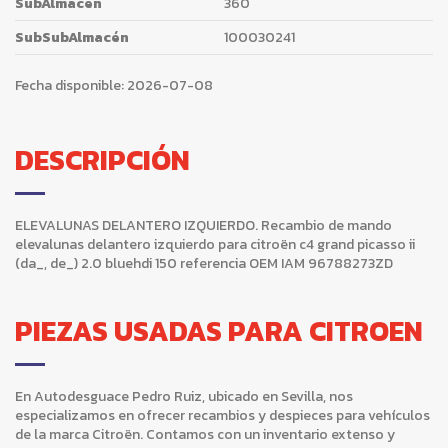
SubAlmacén
360
SubSubAlmacén
100030241
Fecha disponible:
2026-07-08
DESCRIPCIÓN
ELEVALUNAS DELANTERO IZQUIERDO. Recambio de mando
elevalunas delantero izquierdo para citroën c4 grand picasso ii
(da_, de_) 2.0 bluehdi 150 referencia OEM IAM 96788273ZD
PIEZAS USADAS PARA CITROEN
En Autodesguace Pedro Ruiz, ubicado en Sevilla, nos
especializamos en ofrecer recambios y despieces para vehículos
de la marca Citroën. Contamos con un inventario extenso y