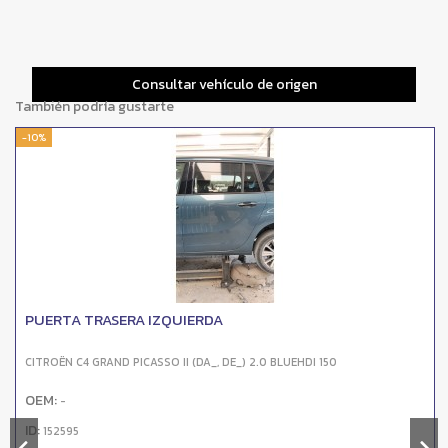
Consultar vehículo de origen
También podría gustarte
-10%
PUERTA TRASERA IZQUIERDA
CITROËN C4 GRAND PICASSO II (DA_, DE_) 2.0 BLUEHDI 150
OEM:
-
ID:
152595