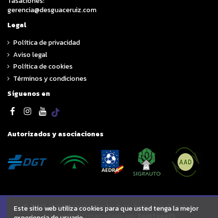
Tasaciones:
gerencia@desguaceruiz.com
Legal
Política de privacidad
Aviso legal
Política de cookies
Términos y condiciones
Síguenos en
Autorizados y asociaciones
© 2025 Autodesguace Pedro Ruiz. Todos los derechos
Este sitio web utiliza cookies para que usted tenga la mejor
reservados | Desarrollado por
Seintosoft
experiencia de usuario.