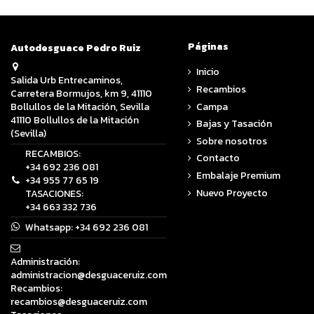
Páginas
Autodesguace Pedro Ruiz
Inicio
Salida Urb Entrecaminos,
Recambios
Carretera Bormujos, km 9, 41110
Campa
Bollullos de la Mitación, Sevilla
41110 Bollullos de la Mitación
Bajas y Tasación
(Sevilla)
Sobre nosotros
RECAMBIOS:
Contacto
+34 692 236 081
Embalaje Premium
+34 955 77 65 19
Nuevo Proyecto
TASACIONES:
+34 663 332 736
Whatsapp:
+34 692 236 081
Administración:
administracion@desguaceruiz.com
Recambios:
recambios@desguaceruiz.com