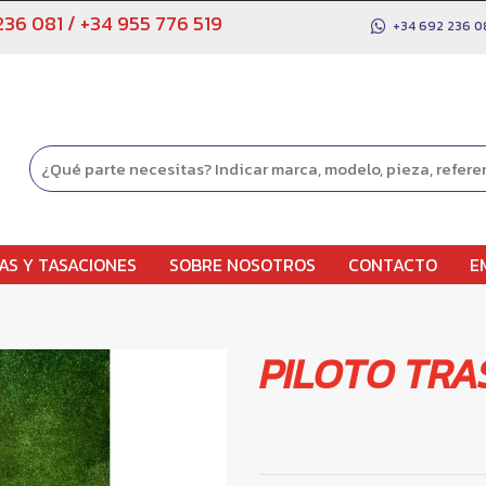
236 081
/
+34 955 776 519
+34 692 236 0
AS Y TASACIONES
SOBRE NOSOTROS
CONTACTO
E
PILOTO TRA