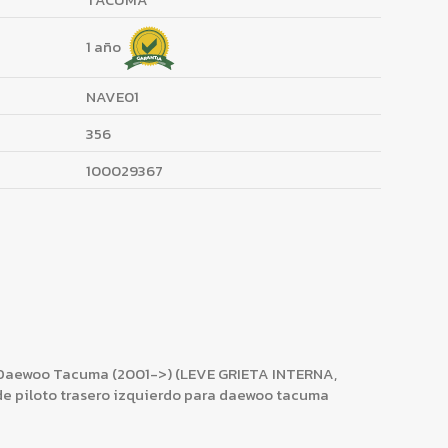
1 año
NAVE01
356
100029367
aewoo Tacuma (2001->) (LEVE GRIETA INTERNA,
e piloto trasero izquierdo para daewoo tacuma