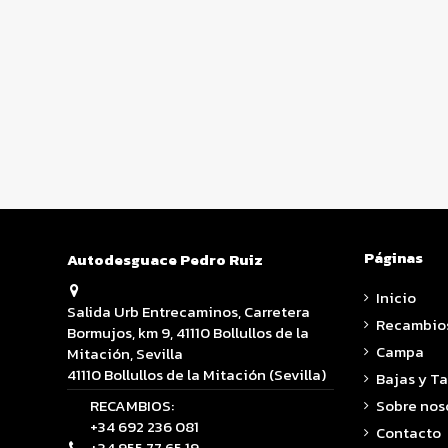
Páginas
Autodesguace Pedro Ruiz
Inicio
Salida Urb Entrecaminos, Carretera
Recambio
Bormujos, km 9, 41110 Bollullos de la
Campa
Mitación, Sevilla
41110 Bollullos de la Mitación (Sevilla)
Bajas y T
RECAMBIOS:
Sobre nos
+34 692 236 081
Contacto
+34 955 77 65 19