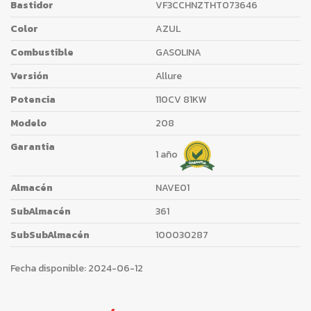
Bastidor
VF3CCHNZTHT073646
Color
AZUL
Combustible
GASOLINA
Versión
Allure
Potencia
110CV 81KW
Modelo
208
Garantia
1 año
Almacén
NAVE01
SubAlmacén
361
SubSubAlmacén
100030287
Fecha disponible:
2024-06-12