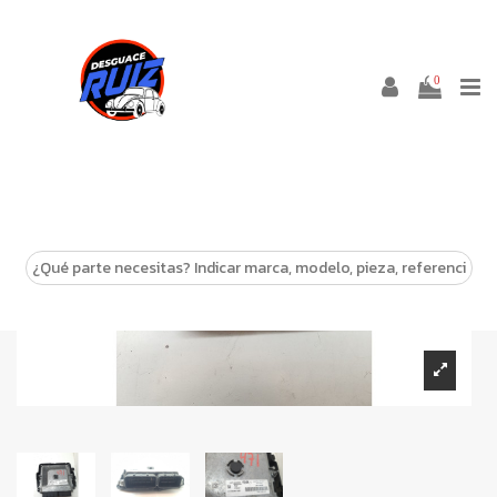
0
-10%