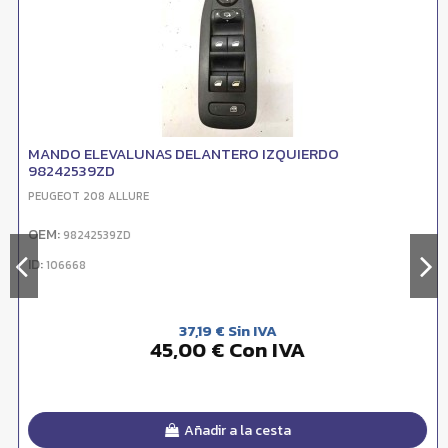
MANDO ELEVALUNAS DELANTERO IZQUIERDO
98242539ZD
PEUGEOT 208 ALLURE
OEM:
98242539ZD
ID:
106668
37,19 € Sin IVA
45,00 € Con IVA
Añadir a la cesta