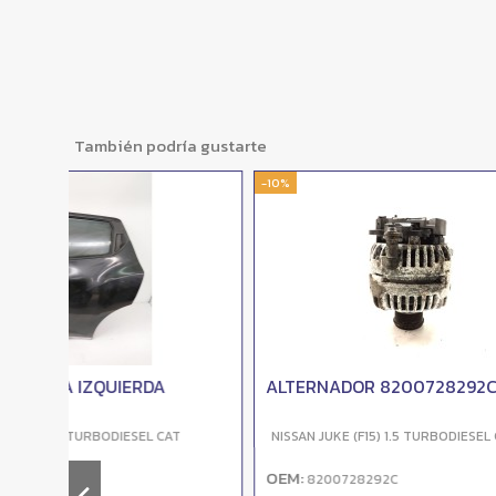
También podría gustarte
-10%
-10%
ALTERNADOR 8200728292C
MOTOR 
T
NISSAN JUKE (F15) 1.5 TURBODIESEL CAT
NISSAN JU
OEM:
OEM:
8200728292C
820