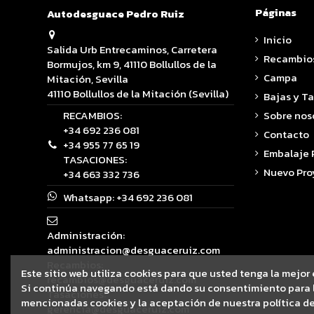
Páginas
Autodesguace Pedro Ruiz
Inicio
Salida Urb Entrecaminos, Carretera
Recambio
Bormujos, km 9, 41110 Bollullos de la
Campa
Mitación, Sevilla
41110 Bollullos de la Mitación (Sevilla)
Bajas y T
RECAMBIOS:
Sobre nos
+34 692 236 081
Contacto
+34 955 77 65 19
Embalaje
TASACIONES:
Nuevo Pro
+34 663 332 736
Whatsapp:
+34 692 236 081
Administración:
administracion@desguaceruiz.com
Recambios:
Este sitio web utiliza cookies para que usted tenga la mejor
recambios@desguaceruiz.com
Si continúa navegando está dando su consentimiento para l
Tasaciones:
mencionadas cookies y la aceptación de nuestra política de
gerencia@desguaceruiz.com