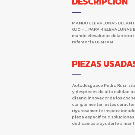
DESCRIPCIÓN
MANDO ELEVALUNAS DELANTERO 
0.10 - ... PARA 4 ELEVALUNA
mando elevalunas delantero izq
referencia OEM IAM
PIEZAS USADA
Autodesguace Pedro Ruiz, situ
y despieces de alta calidad p
diseño innovador de los coche
complementan estas caracterí
rigurosamente inspeccionado 
pieza específica o solucione
dedicamos a ayudarte a mante