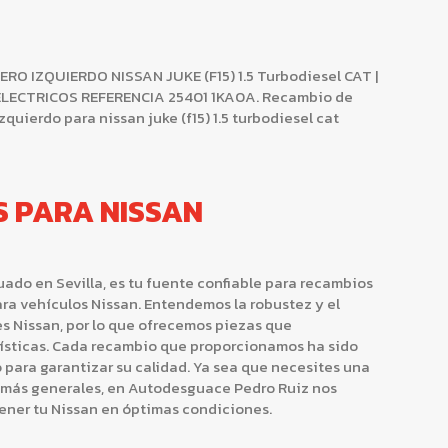
IZQUIERDO NISSAN JUKE (F15) 1.5 Turbodiesel CAT |
S ELECTRICOS REFERENCIA 25401 1KA0A. Recambio de
uierdo para nissan juke (f15) 1.5 turbodiesel cat
S PARA NISSAN
ado en Sevilla, es tu fuente confiable para recambios
ara vehículos Nissan. Entendemos la robustez y el
s Nissan, por lo que ofrecemos piezas que
sticas. Cada recambio que proporcionamos ha sido
para garantizar su calidad. Ya sea que necesites una
s más generales, en Autodesguace Pedro Ruiz nos
ner tu Nissan en óptimas condiciones.