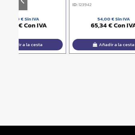
ID:
ID:
123942
124140
54,00 € Sin IVA
65,34 € Con IVA
Añadir a la cesta