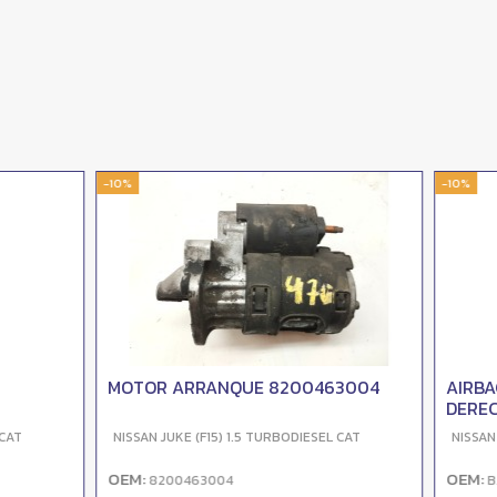
-10%
ARRANQUE 8200463004
AIRBAG CORTINA DELANTE
DERECHO BAMPT11835
KE (F15) 1.5 TURBODIESEL CAT
NISSAN JUKE (F15) 1.5 TURBODIESEL
OEM:
0463004
BAMPT11835