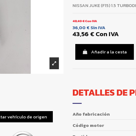
NISSAN JUKE (F15) 1.5 TURBOD
48,40 €
Con IVA
36,00 €
Sin IVA
43,56 €
Con IVA
Añadir a la cesta
DETALLES DE 
Año fabricación
tar vehículo de origen
Código motor