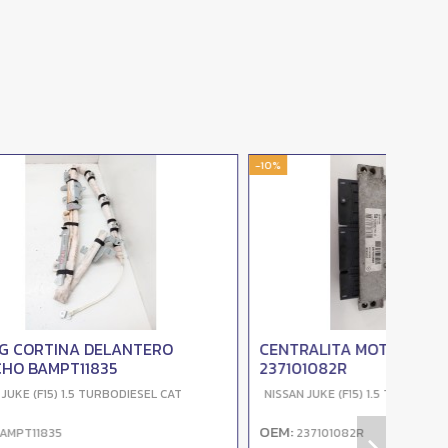
-10%
RO
CENTRALITA MOTOR UCE
237101082R
 CAT
NISSAN JUKE (F15) 1.5 TURBODIESEL CAT
OEM:
237101082R