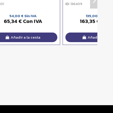
ID:
136409
135,00 € Sin IVA
A
163,35 € Con IVA
Añadir a la cesta