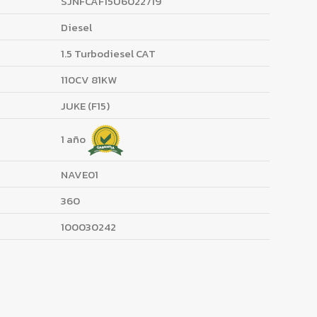
SJNFCAF15U6022719
Diesel
1.5 Turbodiesel CAT
110CV 81KW
JUKE (F15)
1 año
NAVE01
360
100030242