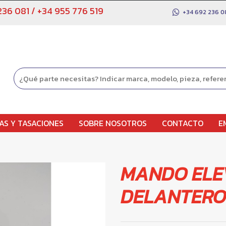
236 081
/
+34 955 776 519
+34 692 236 0
AS Y TASACIONES
SOBRE NOSOTROS
CONTACTO
E
MANDO ELE
DELANTERO