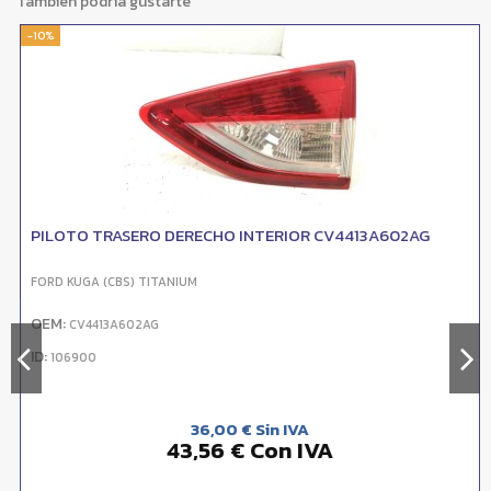
También podría gustarte
-10%
PILOTO TRASERO DERECHO INTERIOR CV4413A602AG
FORD KUGA (CBS) TITANIUM
OEM:
CV4413A602AG
ID:
106900
36,00 € Sin IVA
43,56 € Con IVA