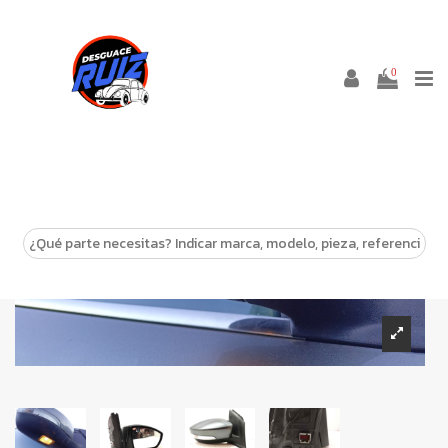
0
-10%