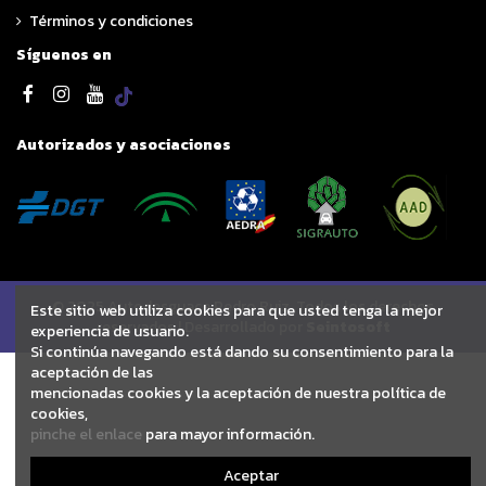
Términos y condiciones
Síguenos en
Autorizados y asociaciones
© 2025 Autodesguace Pedro Ruiz. Todos los derechos
Este sitio web utiliza cookies para que usted tenga la mejor
reservados | Desarrollado por
Seintosoft
experiencia de usuario.
Si continúa navegando está dando su consentimiento para la
aceptación de las
mencionadas cookies y la aceptación de nuestra política de
cookies,
pinche el enlace
para mayor información.
Aceptar