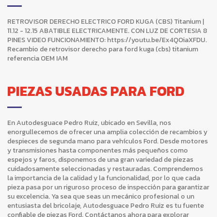
RETROVISOR DERECHO ELECTRICO FORD KUGA (CBS) Titanium |
11.12 - 12.15 ABATIBLE ELECTRICAMENTE. CON LUZ DE CORTESIA 8
PINES VIDEO FUNCIONAMIENTO: https://youtu.be/Ex4QOiaXFDU.
Recambio de retrovisor derecho para ford kuga (cbs) titanium
referencia OEM IAM
PIEZAS USADAS PARA FORD
En Autodesguace Pedro Ruiz, ubicado en Sevilla, nos
enorgullecemos de ofrecer una amplia colección de recambios y
despieces de segunda mano para vehículos Ford. Desde motores
y transmisiones hasta componentes más pequeños como
espejos y faros, disponemos de una gran variedad de piezas
cuidadosamente seleccionadas y restauradas. Comprendemos
la importancia de la calidad y la funcionalidad, por lo que cada
pieza pasa por un riguroso proceso de inspección para garantizar
su excelencia. Ya sea que seas un mecánico profesional o un
entusiasta del bricolaje, Autodesguace Pedro Ruiz es tu fuente
confiable de piezas Ford. Contáctanos ahora para explorar