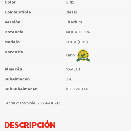
Color
GRIS
Combustible
Diesel
Versión
Titanium
Potencia
140CV 103KW
Modelo
KUGA (CBS)
Garantia
1 año
Almacén
NAVE01
SubAlmacén
356
SubSubAlmacén
100028974
Fecha disponible:
2024-06-12
DESCRIPCIÓN