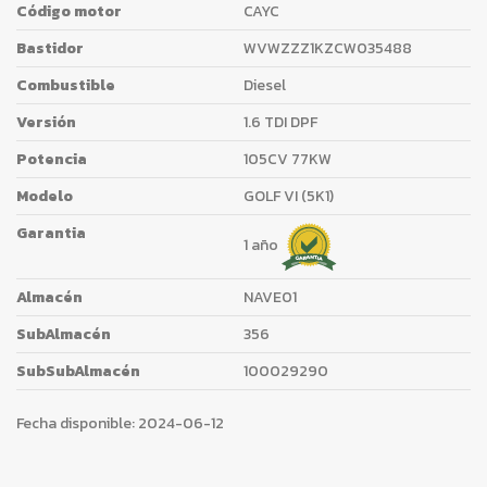
Código motor
CAYC
Bastidor
WVWZZZ1KZCW035488
Combustible
Diesel
Versión
1.6 TDI DPF
Potencia
105CV 77KW
Modelo
GOLF VI (5K1)
Garantia
1 año
Almacén
NAVE01
SubAlmacén
356
SubSubAlmacén
100029290
Fecha disponible:
2024-06-12