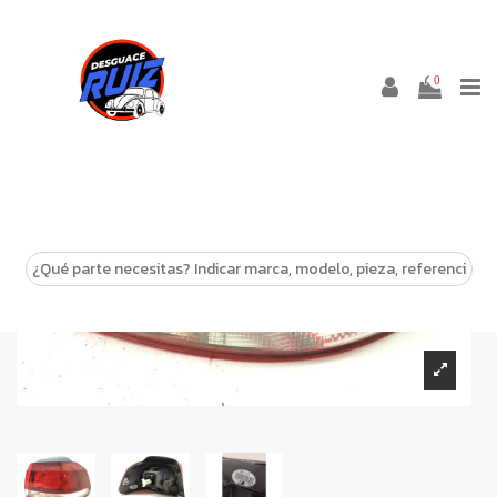
0
-10%