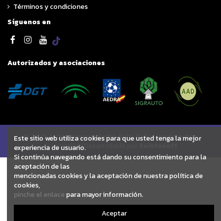
Términos y condiciones
Síguenos en
Autorizados y asociaciones
© 2025 Autodesguace Pedro Ruiz. Todos los derechos
Este sitio web utiliza cookies para que usted tenga la mejor
reservados | Desarrollado por
Seintosoft
experiencia de usuario.
Si continúa navegando está dando su consentimiento para la
aceptación de las
mencionadas cookies y la aceptación de nuestra política de
cookies,
pinche el enlace
para mayor información.
Aceptar