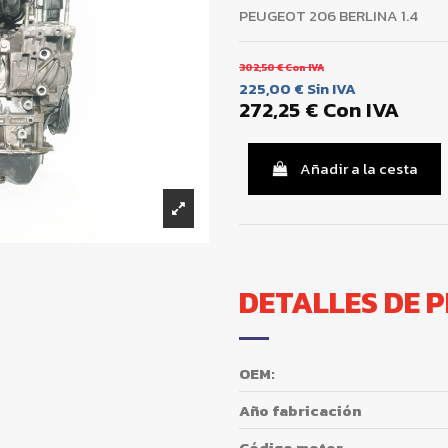
PEUGEOT 206 BERLINA 1.4
302,50 €
Con IVA
225,00 €
Sin IVA
272,25 €
Con IVA
Añadir a la cesta
DETALLES DE 
OEM:
Año fabricación
Código motor