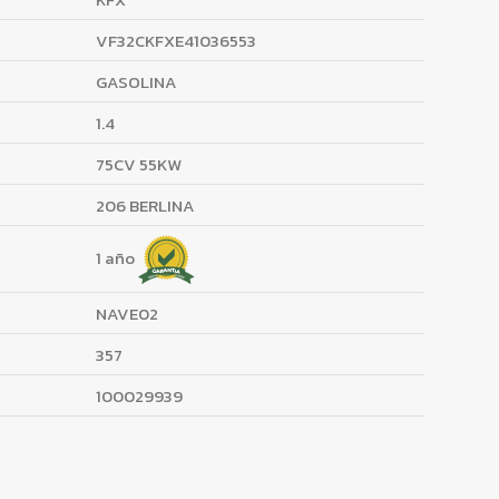
VF32CKFXE41036553
GASOLINA
1.4
75CV 55KW
206 BERLINA
1 año
NAVE02
357
100029939