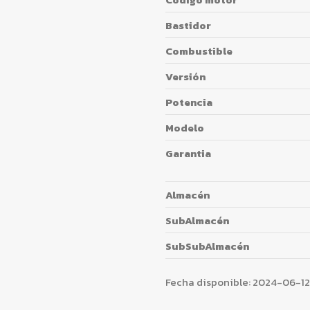
Bastidor
Combustible
Versión
Potencia
Modelo
Garantia
Almacén
SubAlmacén
SubSubAlmacén
Fecha disponible:
2024-06-12