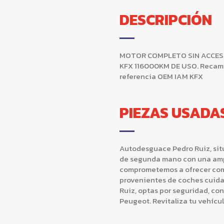
DESCRIPCIÓN
MOTOR COMPLETO SIN ACCESORI
KFX 116000KM DE USO. Recambi
referencia OEM IAM KFX
PIEZAS USADA
Autodesguace Pedro Ruiz, situ
de segunda mano con una ampl
comprometemos a ofrecer comp
provenientes de coches cuida
Ruiz, optas por seguridad, co
Peugeot. Revitaliza tu vehícu