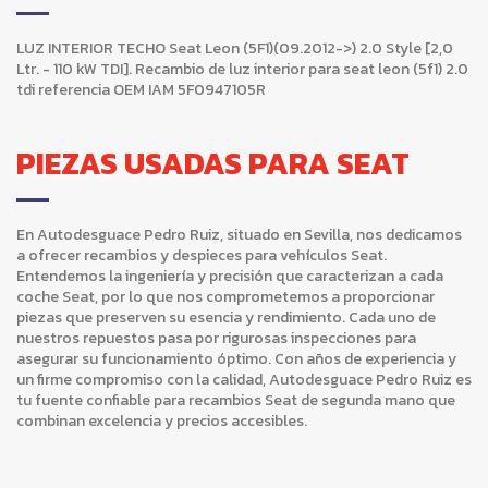
LUZ INTERIOR TECHO Seat Leon (5F1)(09.2012->) 2.0 Style [2,0
Ltr. - 110 kW TDI]. Recambio de luz interior para seat leon (5f1) 2.0
tdi referencia OEM IAM 5F0947105R
PIEZAS USADAS PARA SEAT
En Autodesguace Pedro Ruiz, situado en Sevilla, nos dedicamos
a ofrecer recambios y despieces para vehículos Seat.
Entendemos la ingeniería y precisión que caracterizan a cada
coche Seat, por lo que nos comprometemos a proporcionar
piezas que preserven su esencia y rendimiento. Cada uno de
nuestros repuestos pasa por rigurosas inspecciones para
asegurar su funcionamiento óptimo. Con años de experiencia y
un firme compromiso con la calidad, Autodesguace Pedro Ruiz es
tu fuente confiable para recambios Seat de segunda mano que
combinan excelencia y precios accesibles.