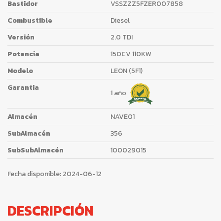
Bastidor
VSSZZZ5FZER007858
Combustible
Diesel
Versión
2.0 TDI
Potencia
150CV 110KW
Modelo
LEON (5F1)
Garantia
1 año
Almacén
NAVE01
SubAlmacén
356
SubSubAlmacén
100029015
Fecha disponible:
2024-06-12
DESCRIPCIÓN