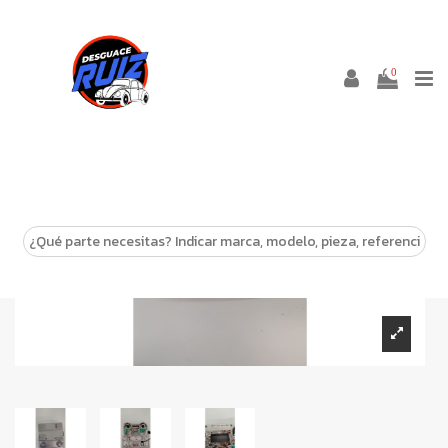
0
-10%