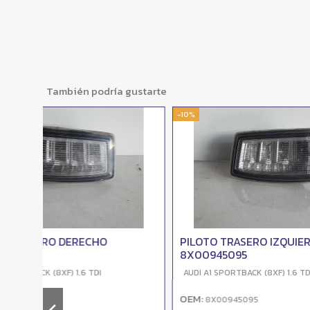
También podría gustarte
-10%
-10%
MANETA INTERIOR TRASERA
CERRAD
DERECHA
IZQUIER
AUDI A1 SPORTBACK (8XF) 1.6 TDI
AUDI A1 S
OEM:
OEM:
-
-