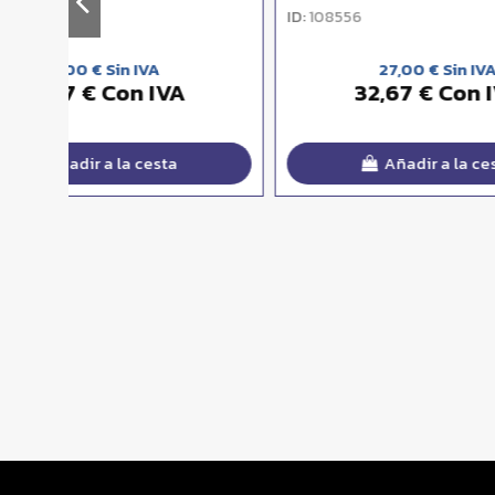
ID:
ID:
108941
10894
13,50 € Sin IVA
16,34 € Con IVA
Añadir a la cesta