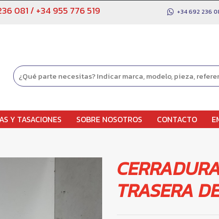
236 081
/
+34 955 776 519
+34 692 236 0
AS Y TASACIONES
SOBRE NOSOTROS
CONTACTO
E
CERRADURA
TRASERA D