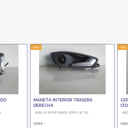
-10%
URA PUERTA TRASERA
CERRADURA PUERTA DELA
DA
DERECHA
PORTBACK (8XF) 1.6 TDI
AUDI A1 SPORTBACK (8XF) 1.6 TDI
OEM:
-