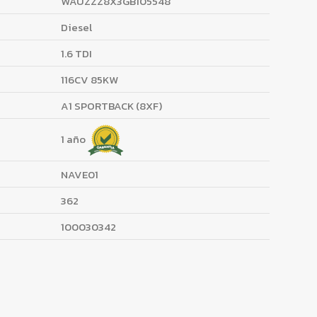
WAUZZZ8X3GB105548
Diesel
1.6 TDI
116CV 85KW
A1 SPORTBACK (8XF)
1 año
NAVE01
362
100030342