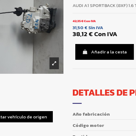
AUDI A1 SPORTBACK (8XF) 1.6 
42,35 €
Con IVA
31,50 €
Sin IVA
38,12 €
Con IVA
Añadir a la cesta
DETALLES DE 
Año fabricación
tar vehículo de origen
Código motor