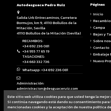
Páginas
Autodesguace Pedro Ruiz
Inicio
Salida Urb Entrecaminos, Carretera
Recambio
Bormujos, km 9, 41110 Bollullos de la
Campa
Mitación, Sevilla
41110 Bollullos de la Mitación (Sevilla)
Bajas y T
RECAMBIOS:
Sobre nos
+34 692 236 081
Contacto
+34 955 77 65 19
Embalaje
TASACIONES:
Nuevo Pro
+34 663 332 736
Whatsapp:
+34 692 236 081
Administración:
administracion@desguaceruiz.com
Recambios:
Este sitio web utiliza cookies para que usted tenga la mejor
recambios@desguaceruiz.com
Si continúa navegando está dando su consentimiento para l
Tasaciones:
mencionadas cookies y la aceptación de nuestra política de
gerencia@desguaceruiz.com