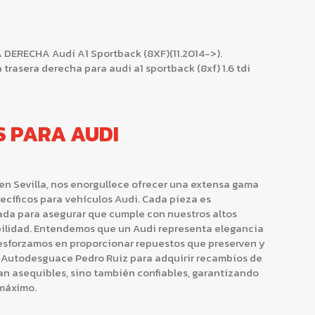
RECHA Audi A1 Sportback (8XF)(11.2014->).
trasera derecha para audi a1 sportback (8xf) 1.6 tdi
S PARA AUDI
en Sevilla, nos enorgullece ofrecer una extensa gama
cíficos para vehículos Audi. Cada pieza es
da para asegurar que cumple con nuestros altos
bilidad. Entendemos que un Audi representa elegancia
 esforzamos en proporcionar repuestos que preserven y
 Autodesguace Pedro Ruiz para adquirir recambios de
n asequibles, sino también confiables, garantizando
 máximo.