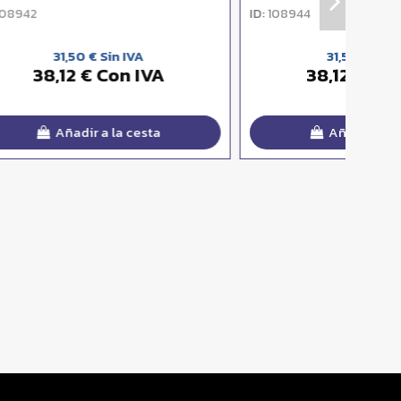
ID:
136299
22,50 € Sin IVA
A
27,23 € Con IVA
Añadir a la cesta