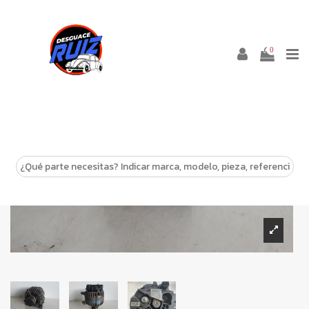
0
-10%