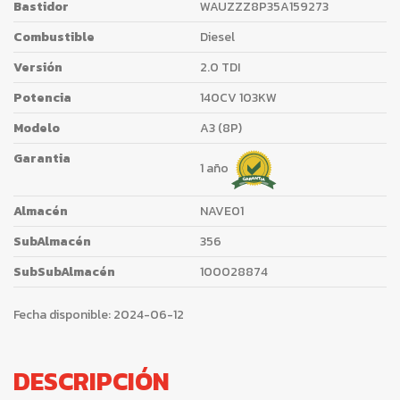
Bastidor
WAUZZZ8P35A159273
Combustible
Diesel
Versión
2.0 TDI
Potencia
140CV 103KW
Modelo
A3 (8P)
Garantia
1 año
Almacén
NAVE01
SubAlmacén
356
SubSubAlmacén
100028874
Fecha disponible:
2024-06-12
DESCRIPCIÓN