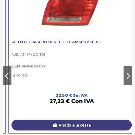
PILOTO TRASERO DERECHO 8P494509413S
AUDI A3 (8P) 2.0 TDI
OEM:
8P494509413S
ID:
104435
22,50 € Sin IVA
27,23 € Con IVA
Añadir a la cesta