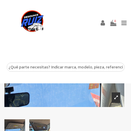
0
-10%