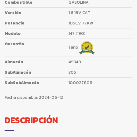
Combustible
GASOLINA
Versión
1.6 16V CAT
Potencia
105CV 77KW
Modelo
147 (190)
Garantia
1 año
Almacén
49349
SubAlmacén
305
SubSubAlmacén
100027808
Fecha disponible:
2024-06-12
DESCRIPCIÓN