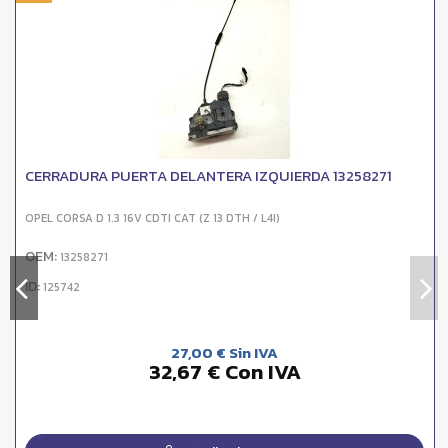
CERRADURA PUERTA DELANTERA IZQUIERDA 13258271
OPEL CORSA D 1.3 16V CDTI CAT (Z 13 DTH / L4I)
OEM:
13258271
ID:
125742
27,00 € Sin IVA
32,67 € Con IVA