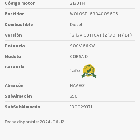
Código motor
Z13DTH
Bastidor
W0L0SDL6884009605
Combustible
Diesel
Versión
1.3 16V CDTI CAT (Z 13 DTH / L4I)
Potencia
90CV 66KW
Modelo
CORSA D
Garantia
1 año
Almacén
NAVE01
SubAlmacén
356
SubSubAlmacén
100029371
Fecha disponible:
2024-06-12