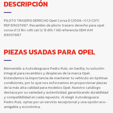
DESCRIPCIÓN
PILOTO TRASERO DERECHO Opel Corsa D (2006->) 1.3 CDTI
REF:89037887. Recambio de piloto trasero derecho para opel
corsa d 1.3 16v cdti cat (z 13 dth / l4i) referencia OEM IAM
89037887
PIEZAS USADAS PARA OPEL
Bienvenido a Autodesguace Pedro Ruiz, en Sevilla, tu solución
integral para recambios y despieces de la marca Opel.
Entendemos la importancia de mantener tu vehículo en óptimas
condiciones, por lo que nos esforzamos en proporcionar piezas
de la más alta calidad para modelos Opel. Nuestro catálogo
destaca por su variedad y autenticidad, garantizando durabilidad
y compatibilidad en cada repuesto. Al elegir Autodesguace
Pedro Ruiz, optas por un servicio excepcional y una opción eco-
amigable y económica.