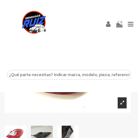
0
-10%