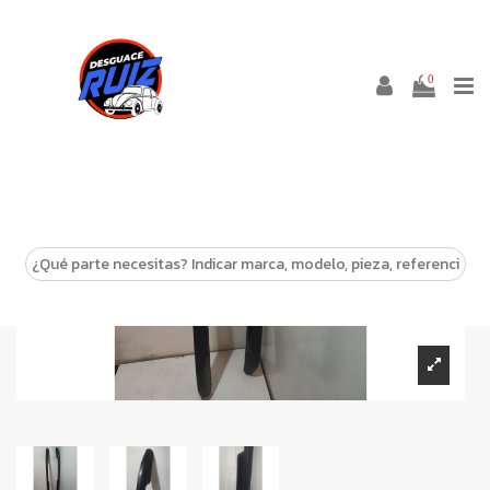
0
-10%