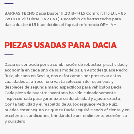
BARRAS TECHO Dacia Duster II (2018->) 1.5 Comfort [1,5 Ltr. - 85
kW BLUE dCi Diesel FAP CAT]. Recambio de barras techo para
dacia duster ii 1.5 blue dci diesel fap cat referencia OEM IAM
PIEZAS USADAS PARA DACIA
Dacia es conocida por su combinación de robustez, practicidad y
economía en cada uno de sus modelos. En Autodesguace Pedro
Ruiz, ubicado en Sevilla, nos esforzamos por preservar estas
cualidades al ofrecer una vasta selección de recambios y
despieces de segunda mano específicos para vehículos Dacia.
Cada pieza de nuestro inventario ha sido cuidadosamente
inspeccionada para garantizar su durabilidad y ajuste exacto.
Con la fiabilidad y el respaldo de Autodesguace Pedro Ruiz,
puedes estar seguro de que tu Dacia seguirá siendo eficiente y en
excelentes condiciones, brindándote un rendimiento económico
y duradero.