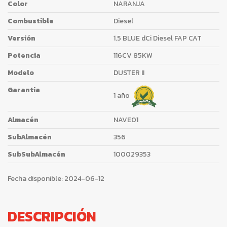
Color
NARANJA
Combustible
Diesel
Versión
1.5 BLUE dCi Diesel FAP CAT
Potencia
116CV 85KW
Modelo
DUSTER II
Garantia
1 año
Almacén
NAVE01
SubAlmacén
356
SubSubAlmacén
100029353
Fecha disponible:
2024-06-12
DESCRIPCIÓN