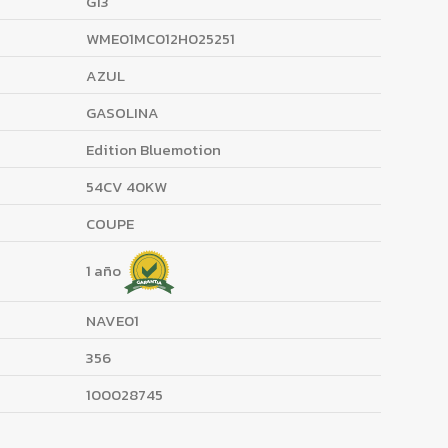
G13
WME01MC012H025251
AZUL
GASOLINA
Edition Bluemotion
54CV 40KW
COUPE
1 año
NAVE01
356
100028745