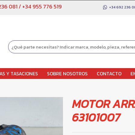
236 081
/
+34 955 776 519
+34 692 236 0
AS Y TASACIONES
SOBRE NOSOTROS
CONTACTO
E
MOTOR AR
63101007