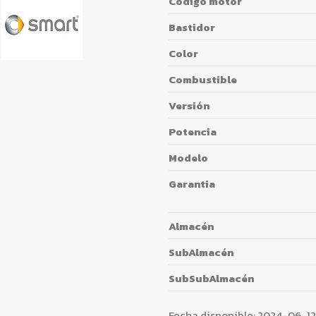
Código motor
Bastidor
Color
Combustible
Versión
Potencia
Modelo
Garantia
Almacén
SubAlmacén
SubSubAlmacén
Fecha disponible:
2024-06-12