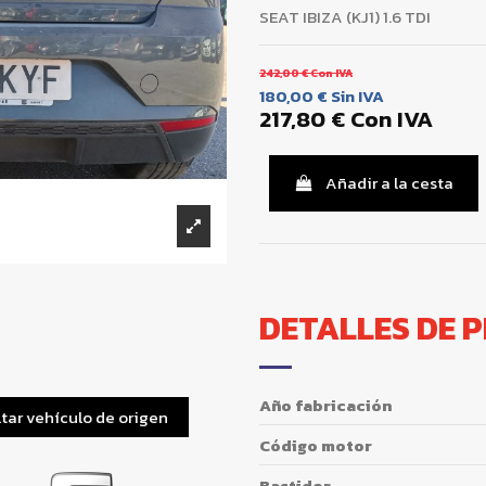
SEAT IBIZA (KJ1) 1.6 TDI
242,00 €
Con IVA
180,00 €
Sin IVA
217,80 €
Con IVA
Añadir a la cesta
DETALLES DE 
Año fabricación
tar vehículo de origen
Código motor
Bastidor