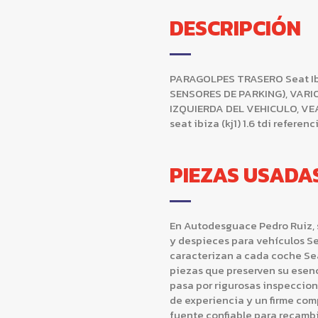
DESCRIPCIÓN
PARAGOLPES TRASERO Seat Ibiza 
SENSORES DE PARKING), VARI
IZQUIERDA DEL VEHICULO, VEA
seat ibiza (kj1) 1.6 tdi refere
PIEZAS USADA
En Autodesguace Pedro Ruiz, 
y despieces para vehículos Se
caracterizan a cada coche Se
piezas que preserven su esen
pasa por rigurosas inspeccio
de experiencia y un firme com
fuente confiable para recam