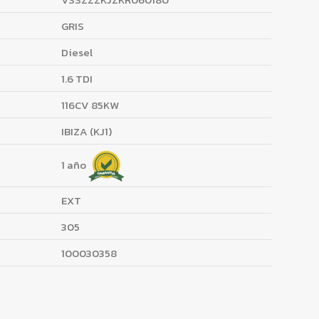
GRIS
Diesel
1.6 TDI
116CV 85KW
IBIZA (KJ1)
1 año
EXT
305
100030358