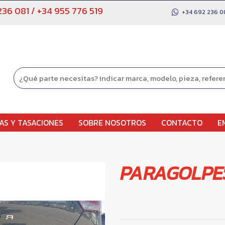
236 081
/
+34 955 776 519
+34 692 236 0
AS Y TASACIONES
SOBRE NOSOTROS
CONTACTO
E
PARAGOLPE