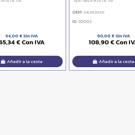
(KJ1) 1.6 TDI
SEAT IBIZA (KJ1) 1.6 TDI
OEM:
04L903021C
ID:
112002
54,00 € Sin IVA
90,00 € Sin IVA
65,34 € Con IVA
108,90 € Con I
Añadir a la cesta
Añadir a la cesta