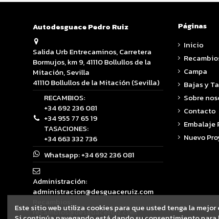
Páginas
Autodesguace Pedro Ruiz
Inicio
Salida Urb Entrecaminos, Carretera
Recambio
Bormujos, km 9, 41110 Bollullos de la
Campa
Mitación, Sevilla
41110 Bollullos de la Mitación (Sevilla)
Bajas y T
RECAMBIOS:
Sobre nos
+34 692 236 081
Contacto
+34 955 77 65 19
Embalaje
TASACIONES:
Nuevo Pro
+34 663 332 736
Whatsapp:
+34 692 236 081
Administración:
administracion@desguaceruiz.com
Recambios:
Este sitio web utiliza cookies para que usted tenga la mejor
recambios@desguaceruiz.com
Si continúa navegando está dando su consentimiento para l