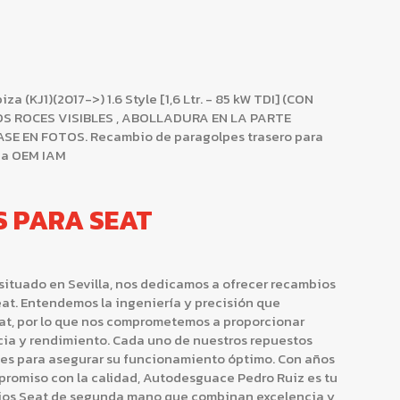
(KJ1)(2017->) 1.6 Style [1,6 Ltr. - 85 kW TDI] (CON
OS ROCES VISIBLES , ABOLLADURA EN LA PARTE
SE EN FOTOS. Recambio de paragolpes trasero para
ncia OEM IAM
S PARA SEAT
situado en Sevilla, nos dedicamos a ofrecer recambios
at. Entendemos la ingeniería y precisión que
at, por lo que nos comprometemos a proporcionar
cia y rendimiento. Cada uno de nuestros repuestos
nes para asegurar su funcionamiento óptimo. Con años
promiso con la calidad, Autodesguace Pedro Ruiz es tu
bios Seat de segunda mano que combinan excelencia y