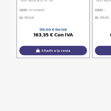
SEAT IBIZA (KJ1) 1.6 TDI
SEAT IBIZA 
OEM:
OEM:
757201809
-
ID:
ID:
111208
111595
135,00 € Sin IVA
163,35 € Con IVA
Añadir a la cesta