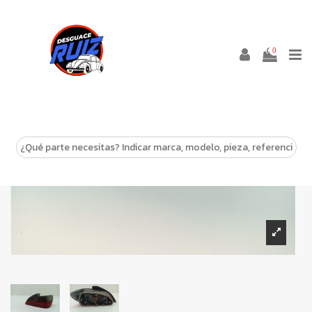
0
-10%