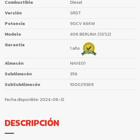
Combustible
Diesel
Versión
SRDT
Potencia
90CV 66KW
Modelo
406 BERLINA (S1/S2)
Garantia
1 año
Almacén
NAVE01
SubAlmacén
356
SubSubAlmacén
100029369
Fecha disponible:
2024-06-12
DESCRIPCIÓN