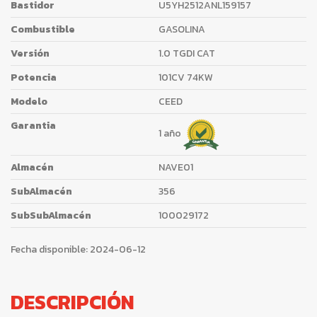
Bastidor
U5YH2512ANL159157
Combustible
GASOLINA
Versión
1.0 TGDI CAT
Potencia
101CV 74KW
Modelo
CEED
Garantia
1 año
Almacén
NAVE01
SubAlmacén
356
SubSubAlmacén
100029172
Fecha disponible:
2024-06-12
DESCRIPCIÓN