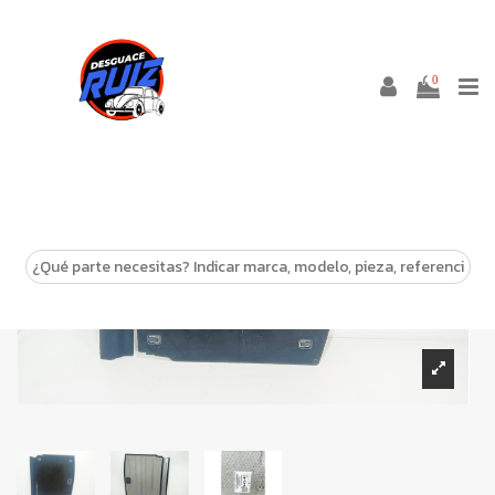
0
-10%