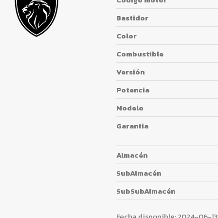
Bastidor
Color
Combustible
Versión
Potencia
Modelo
Garantia
Almacén
SubAlmacén
SubSubAlmacén
Fecha disponible:
2024-06-13