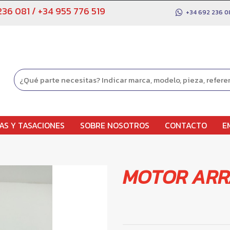
236 081
/
+34 955 776 519
+34 692 236 0
AS Y TASACIONES
SOBRE NOSOTROS
CONTACTO
E
MOTOR ARR