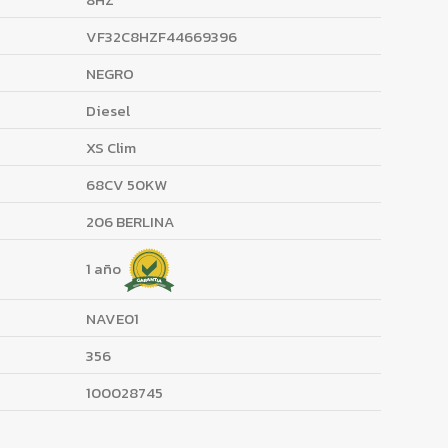
VF32C8HZF44669396
NEGRO
Diesel
XS Clim
68CV 50KW
206 BERLINA
1 año
NAVE01
356
100028745