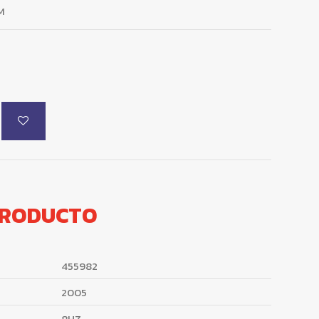
M
PRODUCTO
455982
2005
8HZ