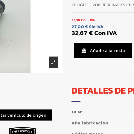
PEUGEOT 206 BERLINA XS CLI
36,30 €
Con IVA
27,00 €
Sin IVA
32,67 €
Con IVA
Añadir a la cesta
DETALLES DE 
OEM:
tar vehículo de origen
Año fabricación
Código motor