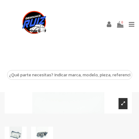
0
-10%