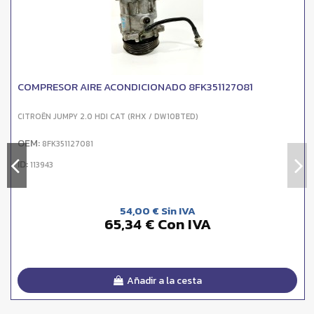
COMPRESOR AIRE ACONDICIONADO 8FK351127081
CITROËN JUMPY 2.0 HDI CAT (RHX / DW10BTED)
OEM:
8FK351127081
ID:
113943
54,00 € Sin IVA
65,34 € Con IVA
Añadir a la cesta