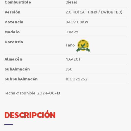
Combustible
Diesel
Versión
2.0 HDi CAT (RHX / DW10BTED)
Potencia
94CV 69KW
Modelo
JUMPY
Garantia
1 año
Almacén
NAVE01
SubAlmacén
356
SubSubAlmacén
100029252
Fecha disponible:
2024-06-13
DESCRIPCIÓN